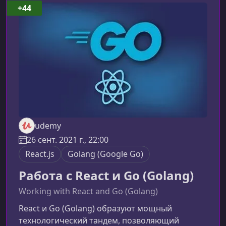
курсаКурс сочетает теорию и практику,
+44
позволяя освоить ключевые аспекты
разработки безопасных API на Golang. Вы
последовательно создадите рабочий проект,
включающий регис
udemy
26 сент. 2021 г., 22:00
React.js
Golang (Google Go)
Работа с React и Go (Golang)
Working with React and Go (Golang)
React и Go (Golang) образуют мощный
технологический тандем, позволяющий