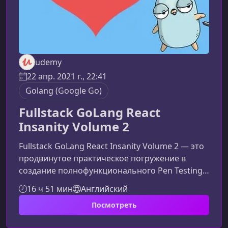
udemy
22 апр. 2021 г., 22:41
Golang (Google Go)
Fullstack GoLang React
Insanity Volume 2
Fullstack GoLang React Insanity Volume 2 — это
продвинутое практическое погружение в
создание полнофункционального Pen Testing
Lab на базе Go, React, WebSockets и REST API.
16 ч 51 мин
Английский
Курс поможет вам объединить серверную и
Посмотреть
клиентскую логику, построить надежную
инфраструктуру для микросервисов и