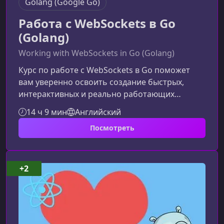
Golang (Google Go)
Работа с WebSockets в Go
(Golang)
Working with WebSockets in Go (Golang)
Курс по работе с WebSockets в Go поможет
вам уверенно освоить создание быстрых,
интерактивных и реально работающих
веб‑приложений. Вы узнаете, как
14 ч 9 мин
Английский
использовать WebSockets в связке с Go для
Посмотреть
обмена данными в реальном времени,
получите практический опыт и разберёте
технологию на примерах, которые можно
сразу применять в своих проектах.Что вы
+2
изучите в ходе обученияМатериал курса
построен вокруг реальных задач и рабочих
сценариев, а не упрощё