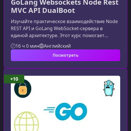
GoLang Websockets Node Rest
MVC API DualBoot
Изучайте практическое взаимодействие Node
REST API и GoLang WebSocket-сервера в
единой архитектуре. Этот курс помогает
понять, как совмещать два разных стека для
16 ч 0 мин
Английский
создания масштабируемых, безопасных и
Посмотреть
быстрых приложений.Что вы изучите в этом
курсеКурс раскрывает полный цикл
разработки: от настройки серверов на Node.js
и Go до совместной работы через
+10
cookie‑токены, обмен данных и реализацию
реальных рабочих модулей.Основные
направления обучени