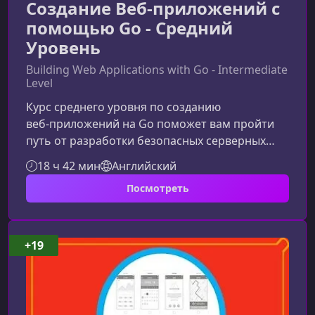
Создание Веб-приложений с
помощью Go - Средний
Уровень
Building Web Applications with Go - Intermediate
Level
Курс среднего уровня по созданию
веб‑приложений на Go поможет вам пройти
путь от разработки безопасных серверных
приложений до создания полноценной
18 ч 42 мин
Английский
системы с внешним интерфейсом, API и
Посмотреть
специализированным микросервисом. Вы
научитесь работать со Stripe, управлять
транзакциями, строить надежную архитектуру
и внедрять современные методы
+19
интеграции.Что вы создадите в рамках
курсаВы разработаете реальное приложение
электронной коммерции, включающее