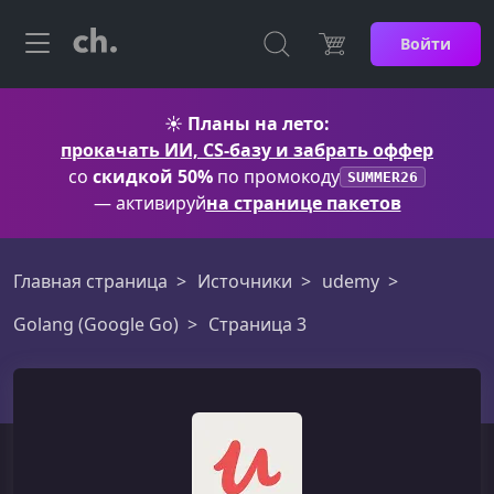
Войти
☀️
Планы на лето:
прокачать ИИ, CS-базу и забрать оффер
со
скидкой 50%
по промокоду
SUMMER26
— активируй
на странице пакетов
Главная страница
Источники
udemy
Golang (Google Go)
Страница 3