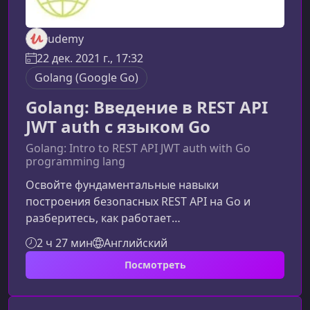
udemy
22 дек. 2021 г., 17:32
Golang (Google Go)
Golang: Введение в REST API
JWT auth с языком Go
Golang: Intro to REST API JWT auth with Go
programming lang
Освойте фундаментальные навыки
построения безопасных REST API на Go и
разберитесь, как работает
JWT‑аутентификация на практике. Этот курс
2 ч 27 мин
Английский
поможет вам быстро пройти путь от базового
Посмотреть
понимания до создания
полнофункционального защищенного
backend‑приложения.Что вы изучите в ходе