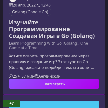
20 апр. 2022 г., 12:43
Golang (Google Go)
Изучайте
Программирование
Создавая Игры в Go (Golang)
Learn Programming With Go (Golang), One
Game at a Time
Хотите освоить программирование через
практику и создание игр? Этот курс по Go
(Golang) идеально подойдет тем, кто хочет
понять фундаментальные принципы
25 ч 57 мин
Английский
разработки, создавая реальные игровые
Посмотреть
проекты и развивая навыки решения задач с
нуля.Что представляет собой этот курсКурс
создан для полного погружения в основы
программирования на Go — современном,
+7