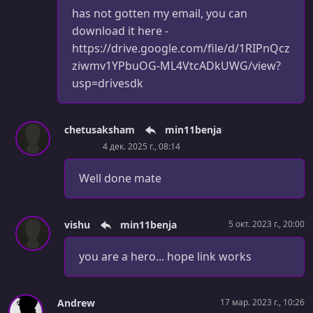
has not gotten my email, you can
download it here -
https://drive.google.com/file/d/1RIPnQcz
ziwmv1YPbuOG-ML4VtcADkUWG/view?
usp=drivesdk
chetusaksham
min11benja
4 дек. 2025 г., 08:14
Well done mate
vishu
min11benja
5 окт. 2023 г., 20:00
you are a hero... hope link works
Andrew
17 мар. 2023 г., 10:26