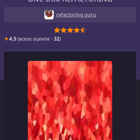
refactoring.guru
★
4.5
(
всего оценок
-
32
)