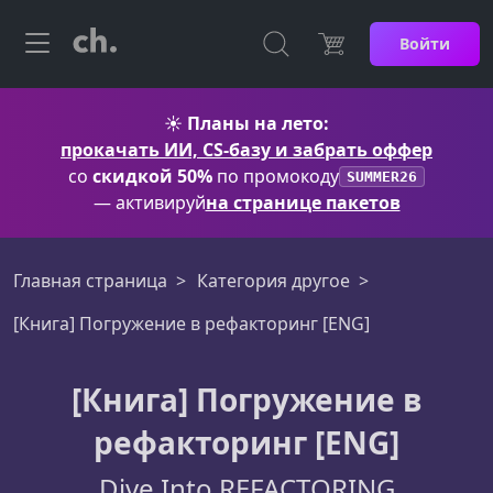
Войти
☀️
Планы на лето:
прокачать ИИ, CS-базу и забрать оффер
со
скидкой 50%
по промокоду
SUMMER26
— активируй
на странице пакетов
Главная страница
Категория другое
[Книга] Погружение в рефакторинг [ENG]
[Книга] Погружение в
рефакторинг [ENG]
Dive Into REFACTORING