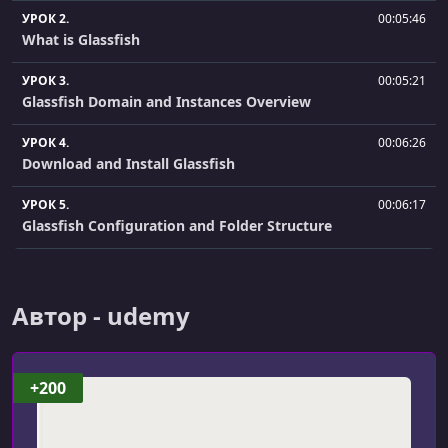
УРОК 2.
00:05:46
What is Glassfish
УРОК 3.
00:05:21
Glassfish Domain and Instances Overview
УРОК 4.
00:06:26
Download and Install Glassfish
УРОК 5.
00:06:17
Glassfish Configuration and Folder Structure
УРОК 6.
00:08:32
Start Glassfish Domain
Автор - udemy
УРОК 7.
00:06:14
Glassfish Console
+200
УРОК 8.
00:10:38
Create and Configure Glassfish Instance