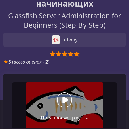
начинающих
Glassfish Server Administration for
Beginners (Step-By-Step)
udemy
★
5
(
всего оценок
-
2
)
Предпросмотр курса