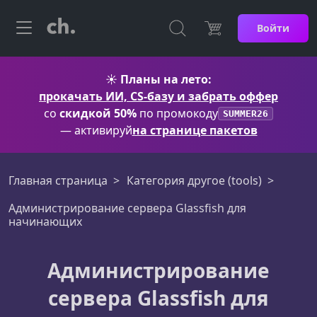
Войти
☀️
Планы на лето:
прокачать ИИ, CS-базу и забрать оффер
со
скидкой 50%
по промокоду
SUMMER26
— активируй
на странице пакетов
Главная страница
Категория другое (tools)
Администрирование сервера Glassfish для
начинающих
Администрирование
сервера Glassfish для