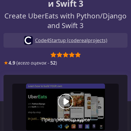
и Swift 3
Create UberEats with Python/Django
and Swift 3
Code4Startup (coderealprojects)
★
4.9
(
всего оценок
-
52
)
Предпросмотр курса