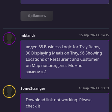
Restaurant Account Page
УРОК 29.
00:06:13
Добавить
Restaurant Add Meal Page
УРОК 30.
00:06:44
Restaurant Add Meal function
mblandr
15 апр. 2021 г., 14:15
УРОК 31.
00:11:43
видео 88 Business Logic for Tray Items,
Restaurant List Meals Page
90 Displaying Meals on Tray, 96 Showing
Locations of Restaurant and Customer
УРОК 32.
00:06:52
on Map повреждены. Можно
Restaurant Edit Meals Page
заменить?
УРОК 33.
00:04:50
Improve Side Menu
SomeStranger
10 мар. 2021 г., 13:33
УРОК 34.
00:11:34
Order Model
Download link not working. Please,
check it
УРОК 35.
00:10:34
Restaurant Order Page