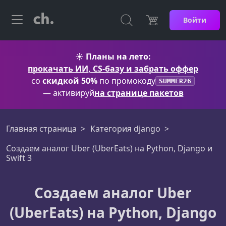
Войти
☀️
Планы на лето:
прокачать ИИ, CS-базу и забрать оффер
со
скидкой 50%
по промокоду
SUMMER26
— активируй
на странице пакетов
Главная страница
Категория django
Создаем аналог Uber (UberEats) на Python, Django и
Swift 3
Создаем аналог Uber
(UberEats) на Python, Django