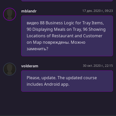
УРОК 36.
00:05:54
mblandr
17 дек. 2020 г., 09:23
Restaurant Order Status
видео 88 Business Logic for Tray Items,
УРОК 37.
00:04:58
90 Displaying Meals on Tray, 96 Showing
About Restful API and Postman
Locations of Restaurant and Customer
on Map повреждены. Можно
УРОК 38.
00:08:17
Restful API for Restaurants
заменить?
УРОК 39.
00:03:18
Fixing Logo link
volderam
30 окт. 2020 г., 22:15
УРОК 40.
00:03:43
Please, update. The updated course
API Structure
includes Android app.
УРОК 41.
00:06:38
Getting Meals
УРОК 42.
00:27:39
Creating Order