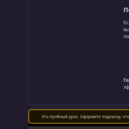
П
Ес
вы
по
Го
эф
Это пробный урок. Оформите подписку, что