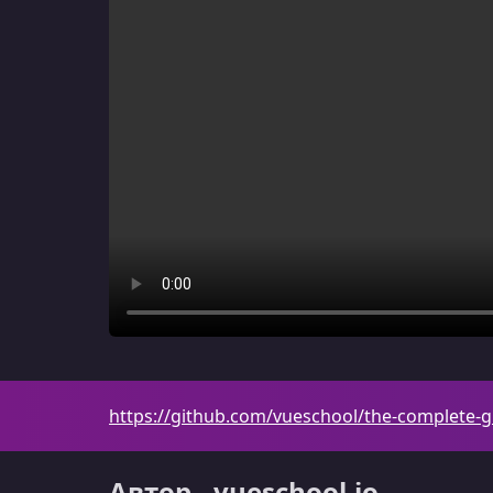
https://github.com/vueschool/the-complete-gu
Автор - vueschool.io