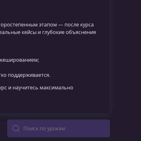
второстепенным этапом — после курса
еальные кейсы и глубокие объяснения
и кешированием;
гко поддерживается.
урс и научитесь максимально
Поиск