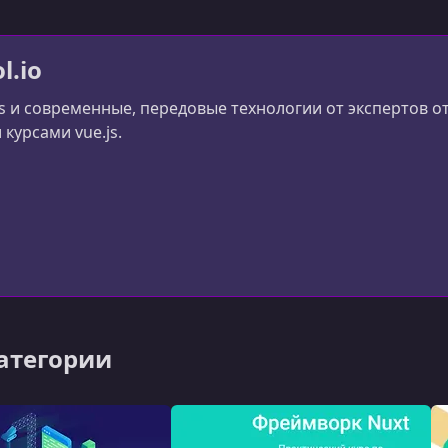
l.io
js и современные, передовые технологии от экспертов
курсами vue.js.
категории