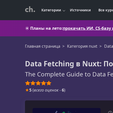
Категории
Источники
Все кур
☀️
Планы на лето:
прокачать ИИ, CS-базу
Главная страница
Категория nuxt
Data
Data Fetching в Nuxt: 
The Complete Guide to Data Fe
★
5
(
всего оценок
-
6
)