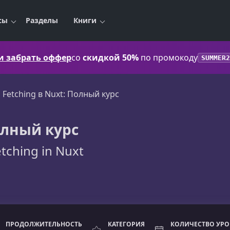
сы
Разделы
Книги
 и забрать оффер
со
скидкой 50%
по промокоду
SUMMER2
 Fetching в Nuxt: Полный курс
Полный курс
tching in Nuxt
ПРОДОЛЖИТЕЛЬНОСТЬ
КАТЕГОРИЯ
КОЛИЧЕСТВО УР