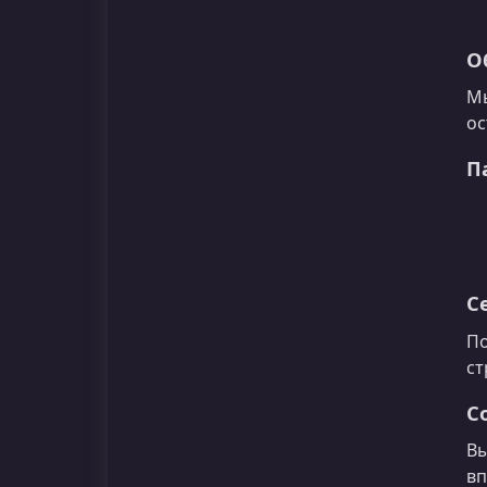
О
Мы
ос
П
С
По
ст
С
Вы
вп