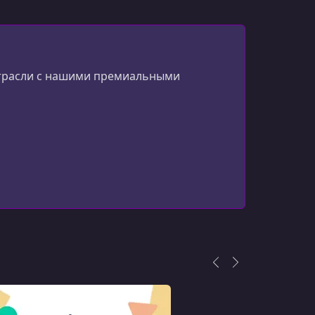
УРОК 13.
00:04:31
How Data is Serialized from Server to Client
In Nuxt
УРОК 14.
00:11:33
 отрасли с нашими премиальными
Data Serialization from Internal API
Endpoints in Nuxt
УРОК 15.
00:01:59
Create a Custom useFetch Nuxt
Composable
УРОК 16.
00:00:55
Conclusion