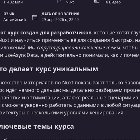
1 ч 32 мин
Nuxt
16 Видео
ЯЗЫК
ДАТА ОБНОВЛЕНИЯ
Английский
29 апр. 2026 г., 22:29
от курс создан для разработчиков
, которые хотят гл
Nuxt и научиться применять её для создания быстрых,
риложений.
Мы структурировали ключевые темы
, чтобы
и useAsyncData, а действительно понимали, как и почем
то делает курс уникальным
ожество материалов по Nuxt показывают только базов
рс идёт намного дальше: мы детально разбираем процес
работки и оптимизации, а также реальные сценарии из 
 сможете уверенно работать с данными в любой ситуац
хитектуры с несколькими уровнями кеширования.
лючевые темы курса