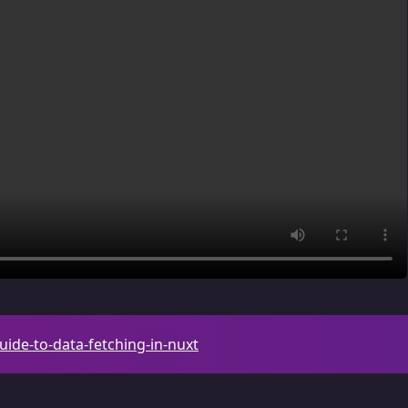
ide-to-data-fetching-in-nuxt