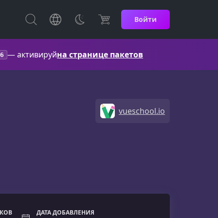
Войти
— активируй
на странице пакетов
6
vueschool.io
ОКОВ
ДАТА ДОБАВЛЕНИЯ