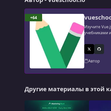
vueschoo
+64
Изучите Vue.
учебниками и 
X (Twitter)
GitHub
Автор
Другие материалы в этой 