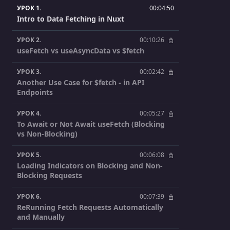
УРОК 1.
00:04:50
Intro to Data Fetching in Nuxt
УРОК 2.
00:10:26
useFetch vs useAsyncData vs $fetch
УРОК 3.
00:02:42
Another Use Case for $fetch - in API
Endpoints
УРОК 4.
00:05:27
To Await or Not Await useFetch (Blocking
vs Non-Blocking)
УРОК 5.
00:06:08
Loading Indicators on Blocking and Non-
Blocking Requests
УРОК 6.
00:07:39
ReRunning Fetch Requests Automatically
and Manually