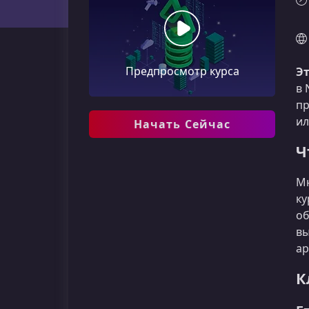
Предпросмотр курса
Эт
в 
п
ил
Начать Сейчас
Ч
Мн
ку
об
вы
ар
К