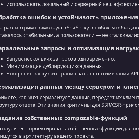
использовать локальный и серверный кеш эффектив
бработка ошибок и устойчивость приложения
 рассмотрим грамотную обработку ошибок, чтобы даже
тавалось стабильным, а пользователи — не сталкивали
араллельные запросы и оптимизация нагруз
Запуск нескольких запросов одновременно.
Минимизация дублирующихся данных.
Ускорение загрузки страниц за счёт оптимизации API
ериализация данных между сервером и клие
ймёте, как Nuxt сериализует данные, передаёт их клиент
руктуру ответа. Эти знания критичны для SSR/CSR-прил
оздание собственных composable-функций
 научитесь проектировать собственные функции для п
ишутся в архитектуру вашего проекта.