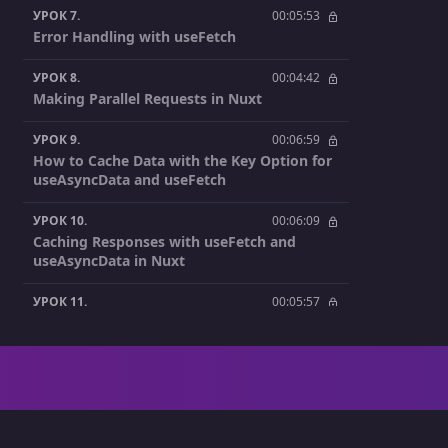
УРОК 7.
00:05:53
Error Handling with useFetch
УРОК 8.
00:04:42
Making Parallel Requests in Nuxt
УРОК 9.
00:06:59
How to Cache Data with the Key Option for
useAsyncData and useFetch
УРОК 10.
00:06:09
Caching Responses with useFetch and
useAsyncData in Nuxt
УРОК 11.
00:05:57
How to Minimize the Payload Size with
Nuxt useFetch
УРОК 12.
00:07:02
A Brief Overview of Other Nuxt useFetch
Configuration Options