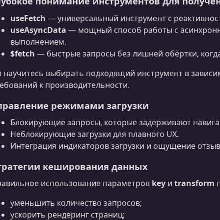
лубокое понимание инструментов для получе
useFetch
— универсальный инструмент с реактивнос
useAsyncData
— мощный способ работы с асинхрон
выполнением.
$fetch
— быстрые запросы без лишней обёртки, когд
 научитесь выбирать подходящий инструмент в зависим
ебований к производительности.
правление режимами загрузки
Блокирующие запросы, которые задерживают навига
Неблокирующие загрузки для плавного UX.
Интеграция индикаторов загрузки и ощущение отзы
тратегии кеширования данных
авильное использование параметров
key
и
transform
п
уменьшить количество запросов;
ускорить рендеринг страниц;