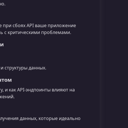
но.
 при сбоях API ваше приложение
сь с критическими проблемами.
ки
 и структуры данных.
нтом
у, и как API-эндпоинты влияют на
ожений.
олучения данных, которые идеально