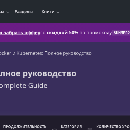
сы
Разделы
Книги
 и забрать оффер
со
скидкой 50%
по промокоду
SUMMER2
ocker и Kubernetes: Полное руководство
олное руководство
Complete Guide
ПРОДОЛЖИТЕЛЬНОСТЬ
КАТЕГОРИЯ
КОЛИЧЕСТВО УР