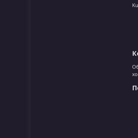
Ku
К
Об
хо
П