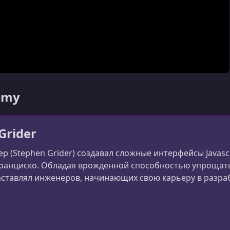
demy
Grider
ер (Stephen Grider) создавал сложные интерфейсы Javas
ранциско. Обладая врожденной способностью упрощать
аставлял инженеров, начинающих свою карьеру в разра
рил этот опыт на Udemy, создав курс React с самым вы
иться полученными знаниями с другими инже