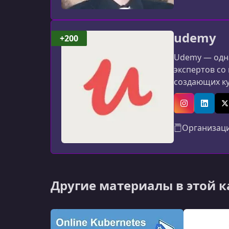
udemy
+200
Udemy — одна
экспертов со
создающих к
программиров
авторов: мат
Instagram
Linked
X
Организац
Другие материалы в этой 