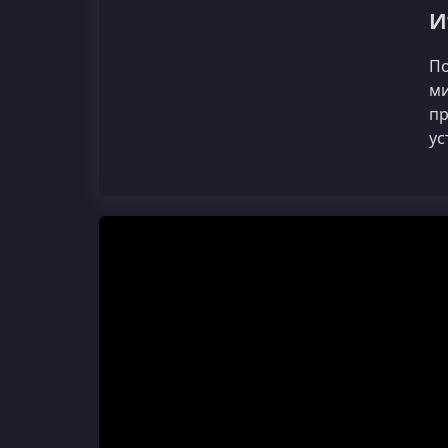
И
По
ми
пр
ус