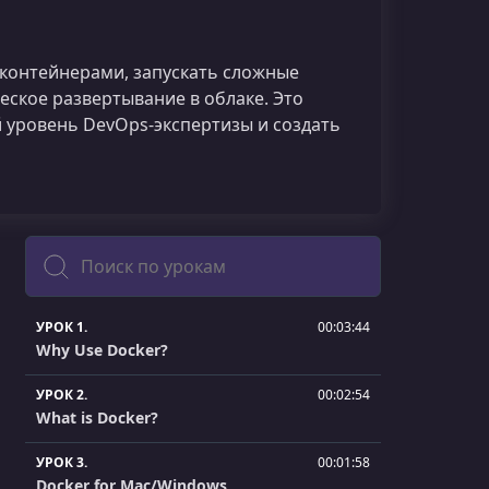
 контейнерами, запускать сложные
ское развертывание в облаке. Это
 уровень DevOps‑экспертизы и создать
Поиск
УРОК 1.
00:03:44
Why Use Docker?
УРОК 2.
00:02:54
What is Docker?
УРОК 3.
00:01:58
Docker for Mac/Windows