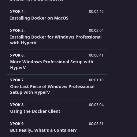
УРОК 4.
00:04:46
Installing Docker on MacOS
УРОК 5.
00:02:04
Installing Docker for Windows Professional
with HyperV
УРОК 6.
00:00:41
More Windows Professional Setup with
HyperV
УРОК 7.
00:01:10
One Last Piece of Windows Professional
Setup with HyperV
УРОК 8.
00:05:04
Using the Docker Client
УРОК 9.
00:08:31
But Really...What's a Container?