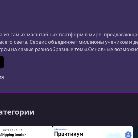
 из самых масштабных платформ в мире, предлагающая
 всего света. Сервис объединяет миллионы учеников и д
урсы на самые разнообразные темы.Основные возможн
ания и дизайна до маркетинга, психологии и личной 
ериалы создаются специалистами из разных стран.Удоб
In
 (Twitter)
ия
категории