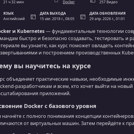
21 ч 32 мин
Docker
257 Видео
ЯЗЫК
ДАТА ВЫХОДА
ДАТА ОБНОВЛЕНИЯ
Английский
15 авг. 2018 г., 08:05
29 апр. 2026 г., 01:01
cker и Kubernetes
— фундаментальные технологии сов
мандам быстро и безопасно создавать, тестировать и р
териале вы узнаете, как курс поможет овладеть контей
звертываниями и построением производственных Kubern
ему вы научитесь на курсе
рс объединяет практические навыки, необходимые инж
ckend‑разработчикам и всем, кто хочет выйти на новый
сштабирования приложений.
своение Docker с базового уровня
 начнёте с полного понимания концепции контейнеров: 
личаются от виртуальных машин. Затем перейдёте к пра