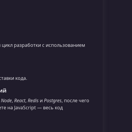
й цикл разработки с использованием
тавки кода.
ий
м
Node
,
React
,
Redis
и
Postgres
, после чего
е на JavaScript — весь код