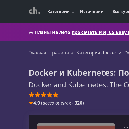
Категории
Источники
Все кур
☀️
Планы на лето:
прокачать ИИ, CS-базу
Главная страница
Категория docker
D
Docker и Kubernetes: П
Docker and Kubernetes: The 
★
4.9
(
всего оценок
-
326
)