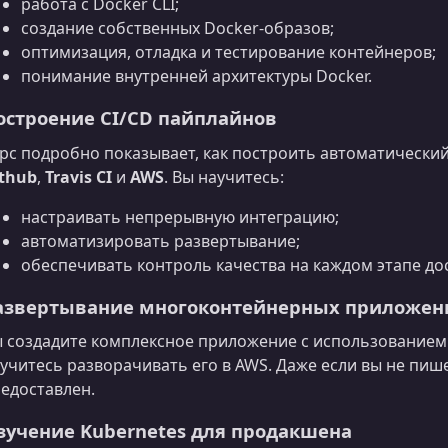
работа с Docker CLI;
создание собственных Docker‑образов;
оптимизация, отладка и тестирование контейнеров;
понимание внутренней архитектуры Docker.
остроение CI/CD пайплайнов
рс подробно показывает, как построить автоматически
thub
,
Travis CI
и
AWS
. Вы научитесь:
настраивать непрерывную интеграцию;
автоматизировать развертывание;
обеспечивать контроль качества на каждом этапе дос
азвертывание многоконтейнерных приложен
 создадите комплексное приложение с использование
учитесь разворачивать его в AWS. Даже если вы не пишет
едоставлен.
зучение Kubernetes для продакшена