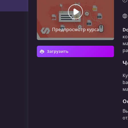
Предпросмотр курса
Do
ко
ма
ра
Загрузить
Ч
Ку
ba
ма
О
Вы
от