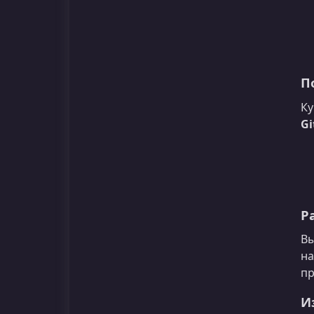
П
Ку
Gi
Р
Вы
на
пр
И