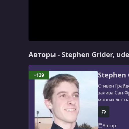
Авторы - Stephen Grider, u
Stephen 
+139
Стивен Грайд
залива Сан-Ф
многих лет н
теперь расши
чтобы подел
GitHub
Автор