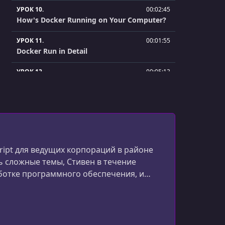
УРОК 10.
00:02:45
How's Docker Running on Your Computer?
УРОК 11.
00:01:55
Docker Run in Detail
УРОК 12.
00:05:13
Overriding Default Commands
УРОК 13.
00:04:10
Listing Running Containers
УРОК 14.
00:05:17
Container Lifecycle
cript для ведущих корпораций в районе
 сложные темы, Стивен в течение
УРОК 15.
00:03:44
ботке программного обеспечения, и
Restarting Stopped Containers
соким рейтингом. Он преподает на Udemy,
УРОК 16.
00:01:40
Removing Stopped Containers