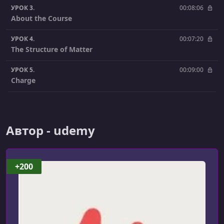
УРОК 3.
00:08:06
About the Course
УРОК 4.
00:07:20
The Structure of Matter
УРОК 5.
00:09:00
Charge
УРОК 6.
00:09:48
Magnetism
Автор - udemy
УРОК 7.
00:17:13
A Moment for Math
УРОК 8.
00:09:00
+200
Electric Current
УРОК 9.
00:13:31
Power