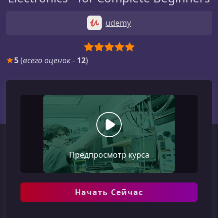
udemy
★
5
(
всего оценок
-
12
)
Предпросмотр курса
Начать Сейчас