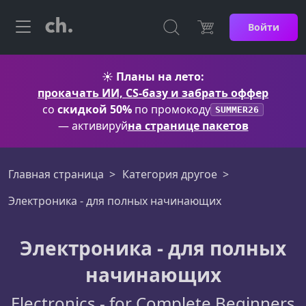
Войти
☀️
Планы на лето:
прокачать ИИ, CS-базу и забрать оффер
со
скидкой 50%
по промокоду
SUMMER26
— активируй
на странице пакетов
Главная страница
Категория другое
Электроника - для полных начинающих
Электроника - для полных
начинающих
Electronics - for Complete Beginners