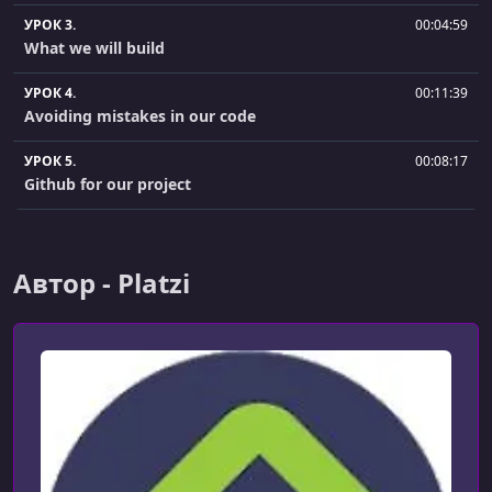
УРОК 3.
00:04:59
What we will build
УРОК 4.
00:11:39
Avoiding mistakes in our code
УРОК 5.
00:08:17
Github for our project
УРОК 6.
00:08:08
Installing platforms and dependencies
Автор - Platzi
УРОК 7.
00:07:16
Backend architecture
УРОК 8.
00:06:40
Frontend Architecture
УРОК 9.
00:13:30
ParasailsJS