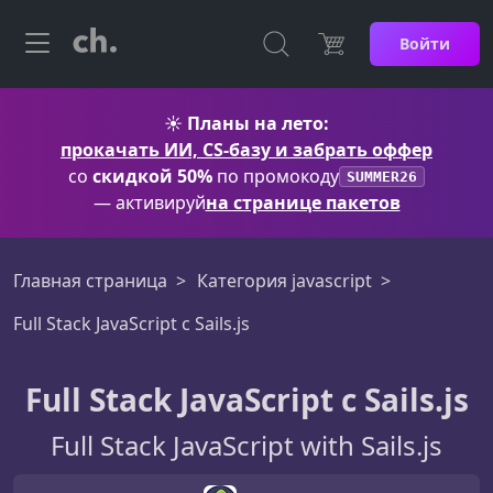
Войти
☀️
Планы на лето:
прокачать ИИ, CS-базу и забрать оффер
со
скидкой 50%
по промокоду
SUMMER26
— активируй
на странице пакетов
Главная страница
Категория javascript
Full Stack JavaScript с Sails.js
Full Stack JavaScript с Sails.js
Full Stack JavaScript with Sails.js