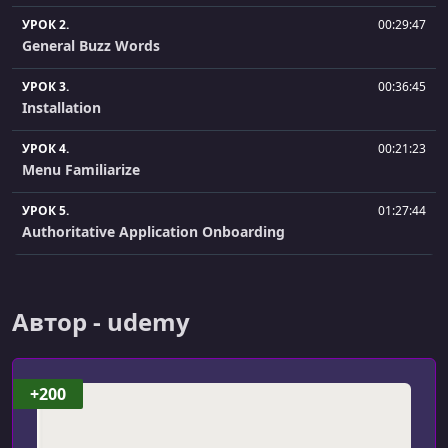
УРОК 2.
00:29:47
General Buzz Words
УРОК 3.
00:36:45
Installation
УРОК 4.
00:21:23
Menu Familiarize
УРОК 5.
01:27:44
Authoritative Application Onboarding
УРОК 6.
00:28:51
UIConfig
Автор - udemy
УРОК 7.
00:46:53
Identity Mapping
+200
УРОК 8.
00:27:08
Correlation