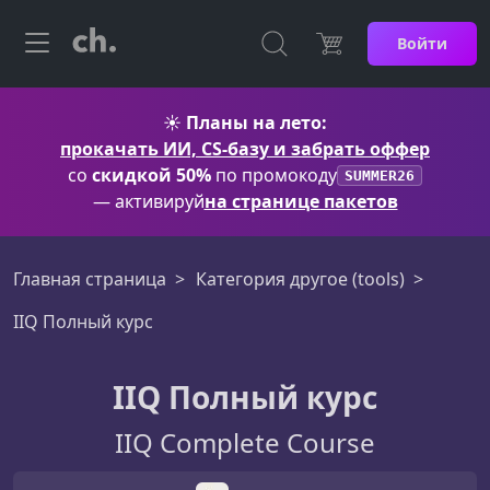
Войти
☀️
Планы на лето:
прокачать ИИ, CS-базу и забрать оффер
со
скидкой 50%
по промокоду
SUMMER26
— активируй
на странице пакетов
Главная страница
Категория другое (tools)
IIQ Полный курс
IIQ Полный курс
IIQ Complete Course