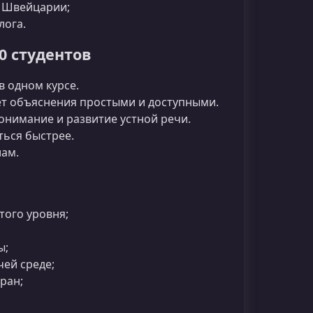
и Швейцарии;
лога.
0 студентов
в одном курсе.
т объяснения простыми и доступными.
онимание и развитие устной речи.
ься быстрее.
лам.
того уровня;
ы;
ей среде;
ран;