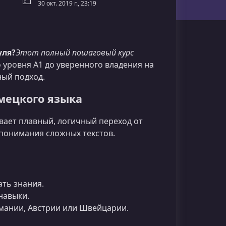
30 окт. 2019 г., 23:19
уля?
Этот полный пошаговый курс
о уровня A1 до уверенного владения на
ный подход.
мецкого языка
вает плавный, логичный переход от
понимания сложных текстов.
ть знания.
навыки.
ермании, Австрии или Швейцарии.