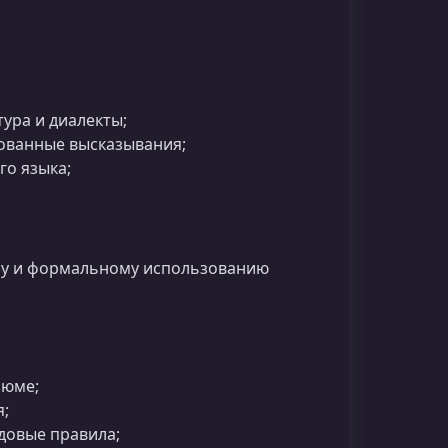
тура и диалекты;
рованные высказывания;
го языка;
му и формальному использованию
зюме;
я;
удовые правила;