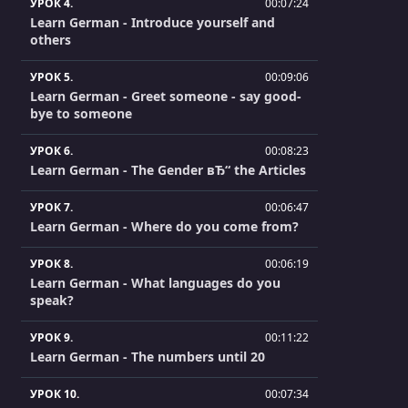
УРОК 4.
00:07:24
Learn German - Introduce yourself and
others
УРОК 5.
00:09:06
Learn German - Greet someone - say good-
bye to someone
УРОК 6.
00:08:23
Learn German - The Gender вЂ“ the Articles
УРОК 7.
00:06:47
Learn German - Where do you come from?
УРОК 8.
00:06:19
Learn German - What languages do you
speak?
УРОК 9.
00:11:22
Learn German - The numbers until 20
УРОК 10.
00:07:34