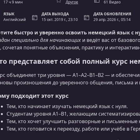
17 ч 9 мин
Другое
61 Видео
ЯЗЫК
ДАТА ВЫХОДА
ДАТА ОБНОВЛЕНИЯ
Английский
15 окт. 2019 г., 23:10
29 апр. 2026 г., 05:14
тите быстро и уверенно освоить немецкий язык с н
здан специально для начинающих
и ведёт вас от базовог
, сочетая понятные объяснения, практику и интерактив
то представляет собой полный курс не
рс объединяет три уровня — A1–A2–B1–B2 — и обеспечи
новы произношения до уверенного общения, письма и 
ому подходит этот курс
Тем, кто начинает изучать немецкий язык с нуля.
Студентам уровня A1–B1, желающим систематизирова
Тем, кто хочет улучшить разговорные и письменные 
Тем, кто готовится к переезду, работе или учёбе в Г