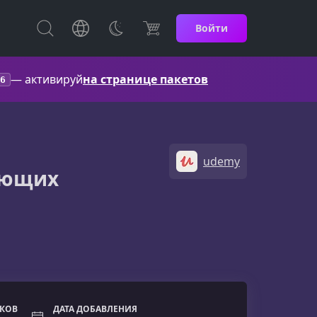
Войти
— активируй
на странице пакетов
6
udemy
ающих
ОКОВ
ДАТА ДОБАВЛЕНИЯ