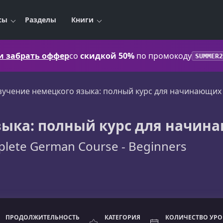
сы
Разделы
Книги
 и забрать оффер
со
скидкой 50%
по промокоду
SUMMER2
зучение немецкого языка: полный курс для начинающих
зыка: полный курс для начин
lete German Course - Beginners
ПРОДОЛЖИТЕЛЬНОСТЬ
КАТЕГОРИЯ
КОЛИЧЕСТВО УР