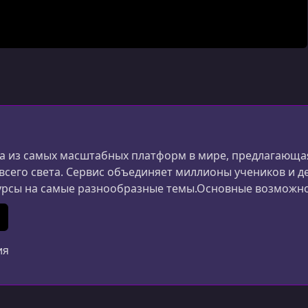
 из самых масштабных платформ в мире, предлагающая
 всего света. Сервис объединяет миллионы учеников и д
урсы на самые разнообразные темы.Основные возможн
ания и дизайна до маркетинга, психологии и личной 
ериалы создаются специалистами из разных стран.Удоб
In
 (Twitter)
ия