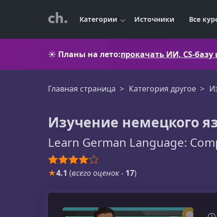
Категории
Источники
Все кур
☀️
Планы на лето:
прокачать ИИ, CS-базу
Главная страница
Категория другое
И
Изучение немецкого я
Learn German Language: Comp
★
4.1
(
всего оценок
-
17
)