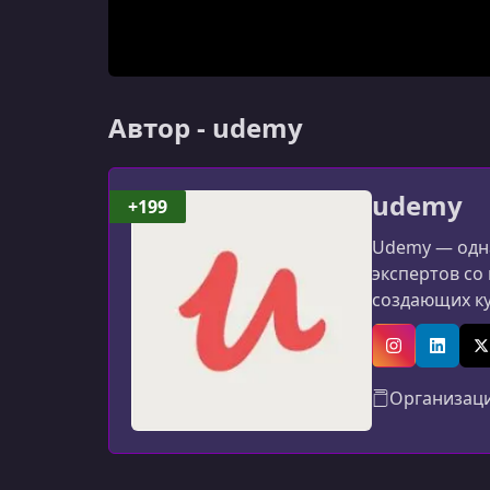
Автор - udemy
udemy
+199
Udemy — одна
экспертов со
создающих к
программиров
авторов: мат
Instagram
Linked
X
Организац