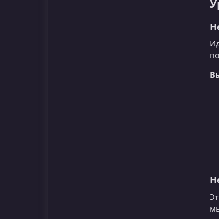
У
Н
Ид
по
В
Н
Эт
мы