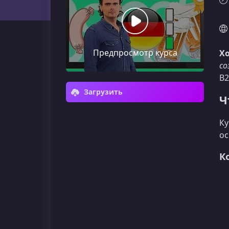
Предпросмотр курса
Хо
со
B2
Загрузить
Ч
Ку
ос
К