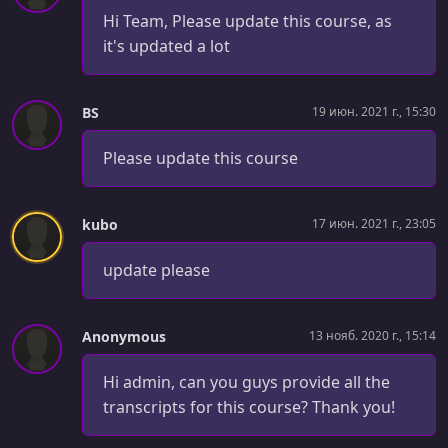
Hi Team, Please update this course, as
УРОК 47.
00:06:46
it's updated a lot
Exercise: Bank Account
УРОК 48.
00:00:46
BS
19 июн. 2021 г., 15:30
Intro to section 3
Please update this course
УРОК 49.
00:05:19
Arrays
kubo
17 июн. 2021 г., 23:05
УРОК 50.
00:06:38
Slices
update please
УРОК 51.
00:02:20
Pass-By-Value Semantics seem to break! (Or do they?)
Anonymous
13 нояб. 2020 г., 15:14
УРОК 52.
00:03:42
Byte Slices and Strings
Hi admin, can you guys provide all the
transcripts for this course? Thank you!
УРОК 53.
00:07:31
Maps