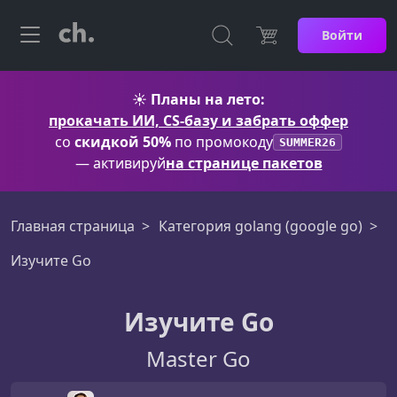
Войти
☀️
Планы на лето:
прокачать ИИ, CS-базу и забрать оффер
со
скидкой 50%
по промокоду
SUMMER26
— активируй
на странице пакетов
Главная страница
Категория golang (google go)
Изучите Go
Изучите Go
Master Go