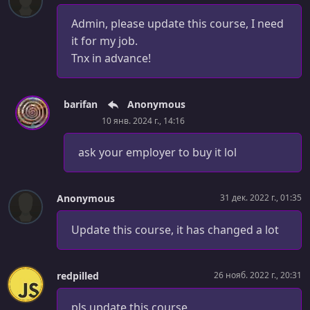
УРОК 32.
00:06:31
Functions 3 - Function Values and Closures
Admin, please update this course, I need
it for my job.
УРОК 33.
00:02:34
Tnx in advance!
Functions 4 - Functions and Pointers
УРОК 34.
00:08:54
Error Handling
barifan
Anonymous
10 янв. 2024 г., 14:16
УРОК 35.
00:06:39
Error Inspection
ask your employer to buy it lol
УРОК 36.
00:04:34
Packages and Libraries 1 - Using Third-Party Packages
Anonymous
31 дек. 2022 г., 01:35
УРОК 37.
00:05:37
Update this course, it has changed a lot
Packages and Libraries 2 - Creating Custom Packages
УРОК 38.
00:05:14
Packages and Libraries 3 - Publish Your Package
redpilled
26 нояб. 2022 г., 20:31
УРОК 39.
00:03:16
pls update this course