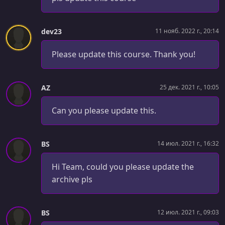
Packages and Libraries 4 - Sub-Packages
УРОК 40.
00:02:06
dev23
11 нояб. 2022 г., 20:14
Modules 1 - Definition
Please update this course. Thank you!
УРОК 41.
00:03:06
Modules 2 - Creating a Module
AZ
25 дек. 2021 г., 10:05
УРОК 42.
00:02:34
Modules 3 - Add Version Information
Can you please update this.
УРОК 43.
00:06:01
Modules 4 - Using Modules
BS
14 июл. 2021 г., 16:32
УРОК 44.
00:07:20
Modules 5 - Local Development
Hi Team, could you please update the
archive pls
УРОК 45.
00:08:22
Modules 6 - Dependency Maintenance
BS
12 июл. 2021 г., 09:03
УРОК 46.
00:08:25
Modules 8 - How Go Selects a Module Version