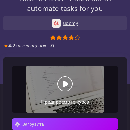
automate tasks for you
udemy
★
4.2
(
всего оценок
-
7
)
Предпросмотр курса
Загрузить