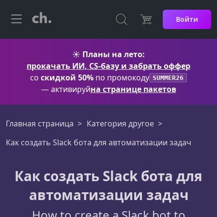
Войти
☀️
Планы на лето:
прокачать ИИ, CS-базу и забрать оффер
со
скидкой 50%
по промокоду
SUMMER26
— активируй
на странице пакетов
Главная страница
Категория другое
Как создать Slack бота для автоматизации задач
Как создать Slack бота для
автоматизации задач
How to create a Slack bot to