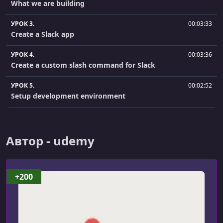
What we are building
УРОК 3.
00:03:33
Create a Slack app
УРОК 4.
00:03:36
Create a custom slash command for Slack
УРОК 5.
00:02:52
Setup development environment
УРОК 6.
00:08:50
Get an Express server up and running
Автор - udemy
УРОК 7.
00:09:21
Setup ngrok
+200
УРОК 8.
00:08:05
Using git and an introduction to Slack's message builder
УРОК 9.
00:04:13
Create a Slack bot in our Slack app