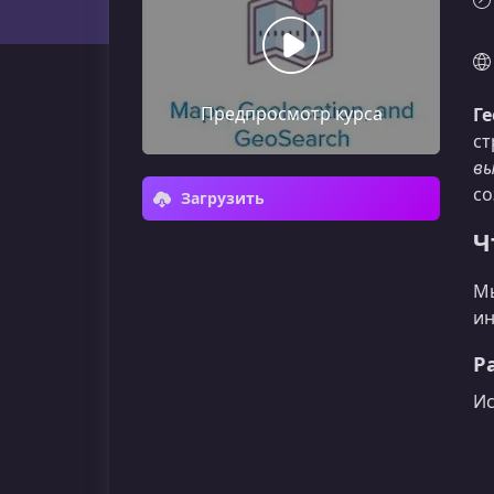
Предпросмотр курса
Ге
ст
вы
со
Загрузить
Ч
Мы
ин
Р
Ис