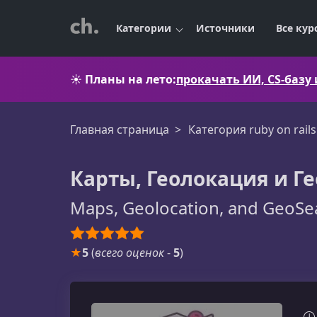
Категории
Источники
Все кур
☀️
Планы на лето:
прокачать ИИ, CS-базу
Главная страница
Категория ruby on rails
Карты, Геолокация и Г
Maps, Geolocation, and GeoSe
★
5
(
всего оценок
-
5
)