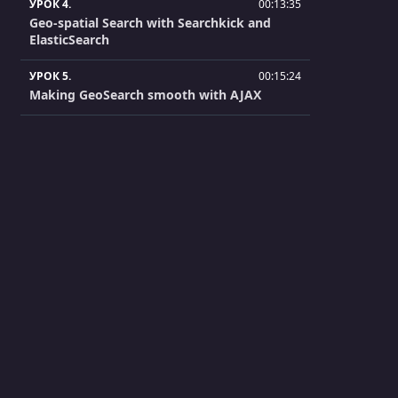
УРОК 4.
00:13:35
Geo-spatial Search with Searchkick and
ElasticSearch
УРОК 5.
00:15:24
Making GeoSearch smooth with AJAX