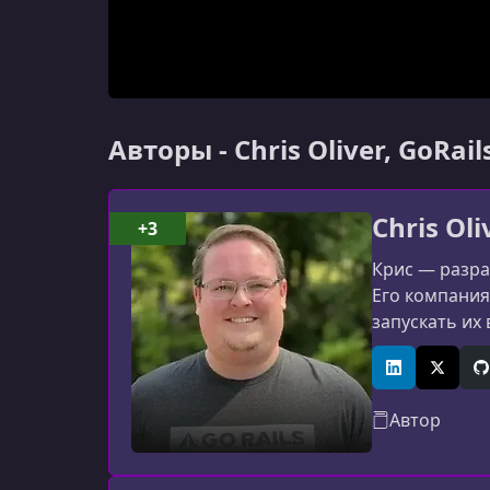
Авторы - Chris Oliver, GoRail
Chris Oli
+3
Крис — разра
Его компания
запускать их 
LinkedIn
X (Twitt
G
Автор