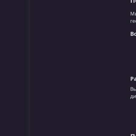
П
Мы
ге
В
Р
Вы
ди