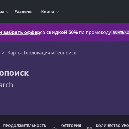
сы
Разделы
Книги
 и забрать оффер
со
скидкой 50%
по промокоду
SUMMER2
Карты, Геолокация и Геопоиск
еопоиск
arch
ПРОДОЛЖИТЕЛЬНОСТЬ
КАТЕГОРИЯ
КОЛИЧЕСТВО УР