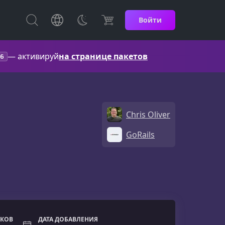
Войти
— активируй
на странице пакетов
6
Chris Oliver
GoRails
ОКОВ
ДАТА ДОБАВЛЕНИЯ