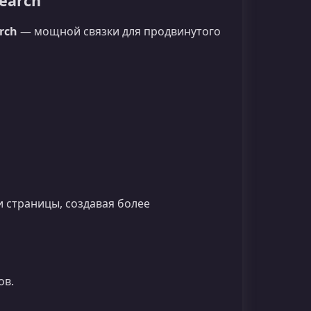
earch
arch
— мощной связки для продвинутого
и страницы, создавая более
ов.