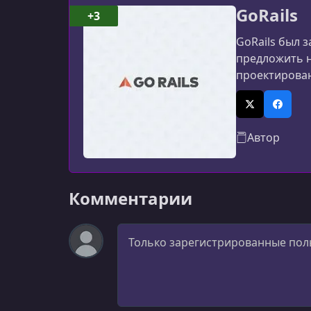
GoRails
+3
GoRails был 
предложить н
проектирован
X (Twitter)
Facebo
Автор
Комментарии
Комментарий