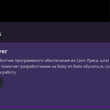
s
ver
ботчик программного обеспечения из Сент-Луиса, штат 
 помогает разработчикам на Ruby on Rails обучаться, с
в работу.
er)
itHub