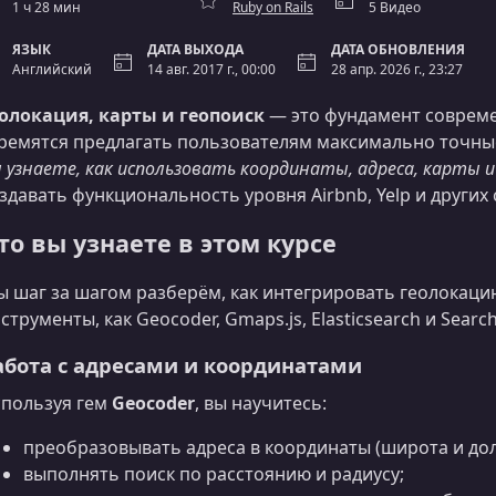
1 ч 28 мин
Ruby on Rails
5 Видео
ЯЗЫК
ДАТА ВЫХОДА
ДАТА ОБНОВЛЕНИЯ
Английский
14 авг. 2017 г., 00:00
28 апр. 2026 г., 23:27
олокация, карты и геопоиск
— это фундамент соврем
ремятся предлагать пользователям максимально точны
 узнаете, как использовать координаты, адреса, карты 
здавать функциональность уровня Airbnb, Yelp и других
то вы узнаете в этом курсе
 шаг за шагом разберём, как интегрировать геолокацию
струменты, как Geocoder, Gmaps.js, Elasticsearch и Search
абота с адресами и координатами
пользуя гем
Geocoder
, вы научитесь:
преобразовывать адреса в координаты (широта и дол
выполнять поиск по расстоянию и радиусу;