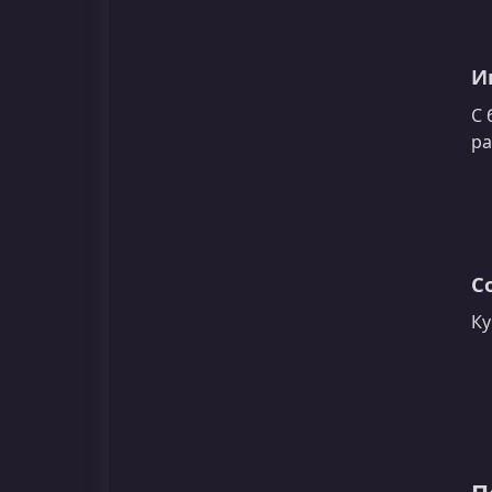
И
С 
ра
С
Ку