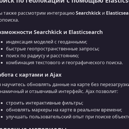
оиск по геолокации с помощью Elastics
 также рассмотрим интеграцию
Searchkick
и
Elasticse
опоиска.
озможности Searchkick и Elasticsearch
индексация моделей с геоданными;
быстрые геопространственные запросы;
поиск по радиусу и расстоянию;
комбинация текстового и географического поиска.
абота с картами и Ajax
 научитесь обновлять данные на карте без перезагрузк
намичный и отзывчивый интерфейс. Ajax позволит:
строить интерактивные фильтры;
обновлять маркеры на карте в реальном времени;
улучшать пользовательский опыт при поиске объект