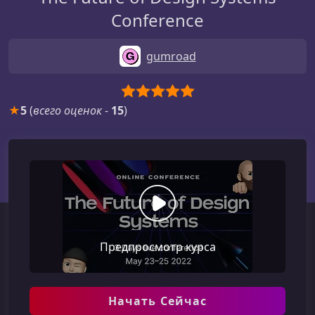
Conference
gumroad
★
5
(
всего оценок
-
15
)
Предпросмотр курса
Начать Сейчас