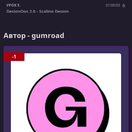
УРОК 5.
01:00:03
DesignOps 2.0 - Scaling Design
УРОК 6.
00:45:44
Killing the spreadsheet behind every design system
Автор - gumroad
УРОК 7.
00:26:08
How to write award-winning Documentation
-1
УРОК 8.
00:54:20
Building accessible design systems
УРОК 9.
00:57:58
The Future of Design Tokens
УРОК 10.
00:26:13
Creating a Design Tokens Pipeline
УРОК 11.
00:48:21
From Design Systems to DesignOps