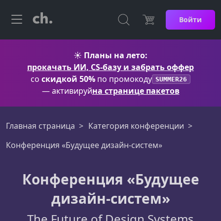
Войти
☀️
Планы на лето:
прокачать ИИ, CS-базу и забрать оффер
со
скидкой 50%
по промокоду
SUMMER26
— активируй
на странице пакетов
Главная страница
Категория конференции
Конференция «Будущее дизайн-систем»
Конференция «Будущее
дизайн-систем»
The Future of Design Systems