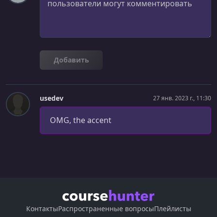
УРОК 26.
00:11:03
Function to Check If A String Ends With A Given Letter
УРОК 27.
00:09:39
Reverse String Function
Добавить
УРОК 28.
00:10:47
Function to Return The Longest Word in A Sentence
usedev
27 янв. 2023 г., 11:30
УРОК 29.
00:04:29
Setup Project
OMG, the accent
УРОК 30.
00:12:42
Publish String Module to NPM
УРОК 31.
00:01:34
Section Introduction
УРОК 32.
00:20:30
Node HTTP Module
Контакты
Распространенные вопросы
Плейлисты