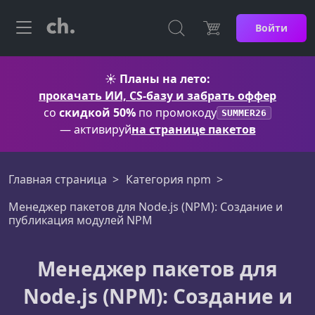
Войти
☀️
Планы на лето:
прокачать ИИ, CS-базу и забрать оффер
со
скидкой 50%
по промокоду
SUMMER26
— активируй
на странице пакетов
Главная страница
Категория npm
Менеджер пакетов для Node.js (NPM): Создание и
публикация модулей NPM
Менеджер пакетов для
Node.js (NPM): Создание и