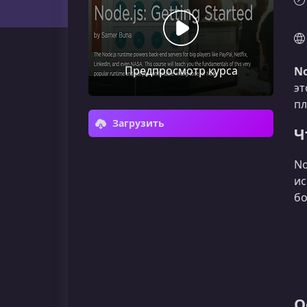
Предпросмотр курса
No
эт
пл
Загрузить
Ч
No
ис
бо
О