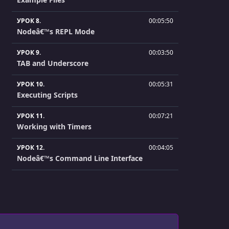
УРОК 8.
00:05:50
Nodeâ€™s REPL Mode
УРОК 9.
00:03:50
TAB and Underscore
УРОК 10.
00:05:31
Executing Scripts
УРОК 11.
00:07:21
Working with Timers
УРОК 12.
00:04:05
Nodeâ€™s Command Line Interface
УРОК 13.
00:05:05
The â€œprocessâ€ Object
УРОК 14.
00:01:07
Wrap Up