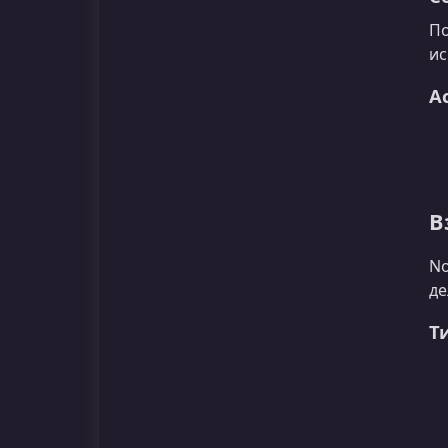
По
ис
А
В
No
де
Т