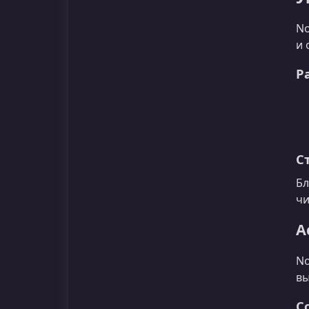
No
и 
Р
С
Бл
чи
А
No
вы
С