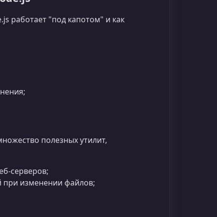
js работает "под капотом" и как
нения;
ножество полезных утилит,
еб‑серверов;
 при изменении файлов;
.
и