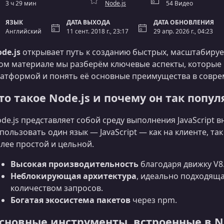
3 ч 29 мин
Node.js
54 Видео
ЯЗЫК
ДАТА ВЫХОДА
ДАТА ОБНОВЛЕНИЯ
Английский
11 сент. 2018 г., 23:17
29 апр. 2026 г., 04:23
de.js
открывает путь к созданию быстрых, масштабируе
ом материале мы разберём ключевые аспекты, которые 
атформой и понять её основные преимущества в совре
то такое Node.js и почему он так попу
de.js представляет собой среду выполнения JavaScript в
пользовать один язык — JavaScript — как на клиенте, так
лее простой и цельной.
Высокая производительность
благодаря движку V8
Неблокирующая архитектура
, идеально подходящ
количеством запросов.
Богатая экосистема пакетов
через npm.
сновные инструменты, встроенные в No