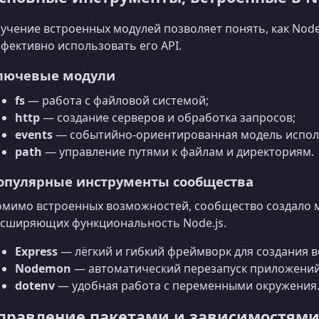
учение встроенных модулей позволяет понять, как Node.
фективно использовать его API.
лючевые модули
fs
— работа с файловой системой;
http
— создание серверов и обработка запросов;
events
— событийно-ориентированная модель испол
path
— управление путями к файлам и директориям.
опулярные инструменты сообщества
мимо встроенных возможностей, сообщество создало м
сширяющих функциональность Node.js.
Express
— лёгкий и гибкий фреймворк для создания в
Nodemon
— автоматический перезапуск приложений
dotenv
— удобная работа с переменными окружения
правление пакетами и зависимостям