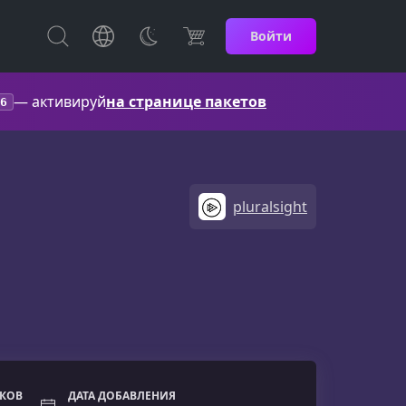
Войти
— активируй
на странице пакетов
6
pluralsight
ОКОВ
ДАТА ДОБАВЛЕНИЯ