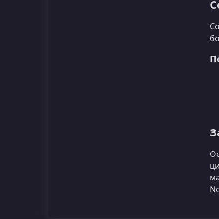
С
Со
бо
П
З
Ос
ци
ма
No