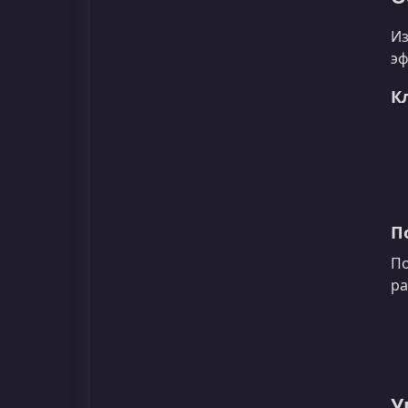
Из
эф
К
П
По
ра
У