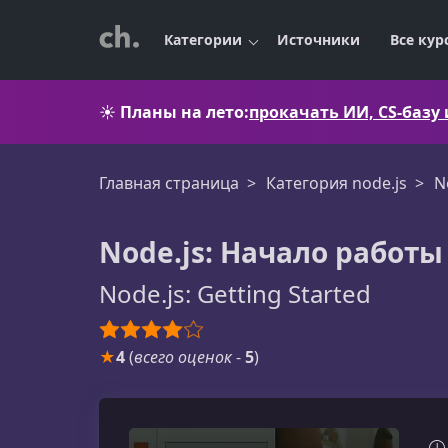
Категории
Источники
Все кур
☀️
Планы на лето:
прокачать ИИ, CS-базу
Главная страница
Категория node.js
N
Node.js: Начало работы
Node.js: Getting Started
★
4
(
всего оценок
-
5
)