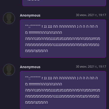
УРОК 36.
00:06:59
Switch to a new observable on emissions using
switchMap
Anonymous
30 июн. 2021 г., 19:17
УРОК 37.
00:07:05
Subscribe to observables in order with concatMap
ה הה ה ה ה נ ההההההה הה נננ ננ ז """"""::""
הההנההנהההזזזזזזזזז מ
УРОК 38.
00:06:03
מנזזזנממנההמההממננמנמננננממההמננההמה
Ignore emissions when an inner observable is active with
נמממהמצממהמממממנננננהמממממממממה
exhaustMap
ההממצהמממ
УРОК 39.
00:05:27
Catch errors on observables with catchError
Anonymous
30 июн. 2021 г., 19:17
УРОК 40.
00:11:14
Lab 3. Create an HTTP polling solution
ה הה ה ה ה נ ההההההה הה נננ ננ ז """"""::""
הההנההנהההזזזזזזזזז מ
УРОК 41.
00:00:32
מנזזזנממנההמההממננמנמננננממההמננההמה
Introduction to combination operators
נמממהמצממהמממממנננננהמממממממממה
УРОК 42.
00:04:01
ההממצהמממ
Append values to a stream using startWith and endWith