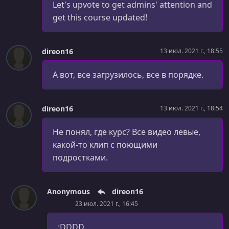
Let's upvote to get admins' attention and
Take the latest value after a pause debounceTime
get this course updated!
УРОК 30.
00:05:29
Ignore values during windows using throttleTime
direon16
13 июл. 2021 г., 18:55
УРОК 31.
00:04:23
Sample a stream on a uniform duration using sampleTime
А вот, все загрузилось, все в порядке.
УРОК 32.
00:02:46
Audit a stream for a duration after an event occurs using
direon16
13 июл. 2021 г., 18:54
auditTime
Не понял, где курс? Все видео левые,
УРОК 33.
00:00:42
какой-то клип с поющими
Introduction to transformation operators
подростками.
УРОК 34.
00:06:53
What’s a flattening operator?
Anonymous
direon16
УРОК 35.
00:06:40
23 июл. 2021 г., 16:45
Flatten inner observables as they occur with mergeMap
:DDDD