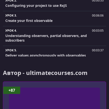
УРОК 2.
00:00:53
Configuring your project to use RxJS
УРОК 3.
00:06:06
Create your first observable
УРОК 4.
00:03:05
Understanding observers, partial observers, and
subscribers
УРОК 5.
00:03:37
Deliver values asynchronously with observables
УРОК 6.
00:03:45
Manage observable subscriptions with unsubscribe
Автор - ultimatecourses.com
УРОК 7.
00:01:34
Introduction recap and what’s next
+87
УРОК 8.
00:02:09
Introduction to creation operators