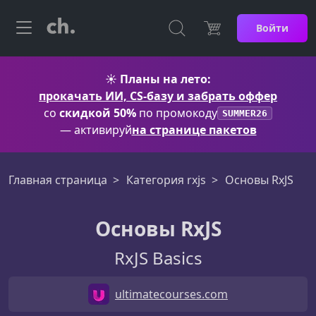
Войти
☀️
Планы на лето:
прокачать ИИ, CS-базу и забрать оффер
со
скидкой 50%
по промокоду
SUMMER26
— активируй
на странице пакетов
Главная страница
Категория rxjs
Основы RxJS
Основы RxJS
RxJS Basics
ultimatecourses.com