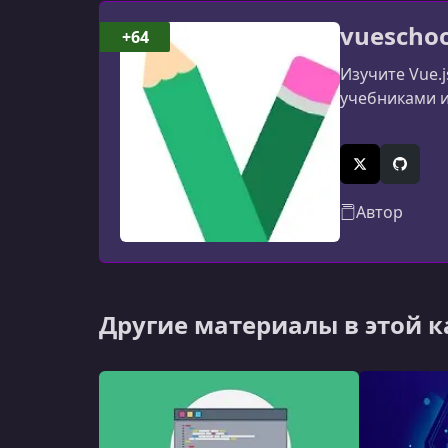
vueschoo
+64
Изучите Vue.
учебниками и 
X (Twitter)
GitHub
Автор
Другие материалы в этой 