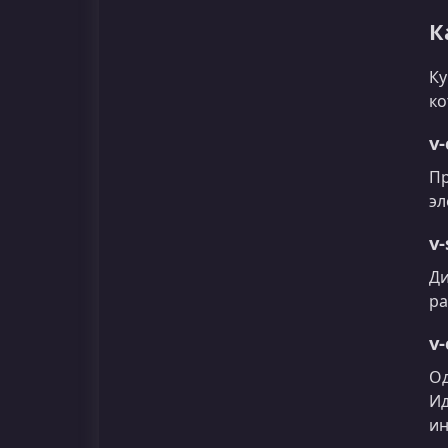
К
Ку
ко
v-
Пр
эл
v-
Ди
ра
v-
Од
Ид
ин