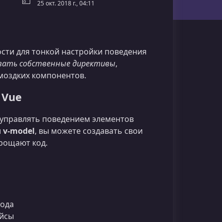
25 окт. 2018 г., 04:11
ти для тонкой настройки поведения
авать собственные директивы
,
моздких компонентов.
 Vue
 управлять поведением элементов
и
v-model
, вы можете создавать свои
рощают код.
кода
ейсы