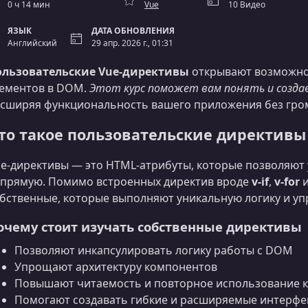
0 ч 14 мин
Vue
10 Видео
ЯЗЫК
ДАТА ОБНОВЛЕНИЯ
Английский
29 апр. 2026 г., 01:31
ользовательские Vue-директивы
открывают возможнос
ементов в DOM.
Этот курс поможет вам понять и созд
сширяя функциональность вашего приложения без гро
то такое пользовательские директивы
e-директивы — это HTML-атрибуты, которые позволяют
прямую. Помимо встроенных директив вроде
v-if
,
v-for
бственные, которые выполняют уникальную логику и уп
очему стоит изучать собственные директивы
Позволяют инкапсулировать логику работы с DOM
Упрощают архитектуру компонентов
Повышают читаемость и повторное использование 
Помогают создавать гибкие и расширяемые интерф