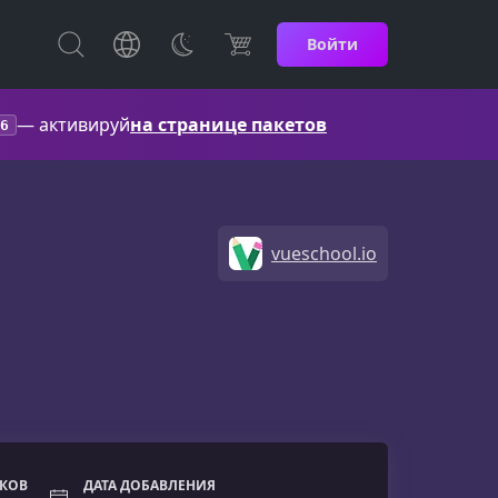
Войти
— активируй
на странице пакетов
6
vueschool.io
ОКОВ
ДАТА ДОБАВЛЕНИЯ