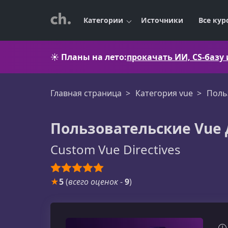
Категории
Источники
Все кур
☀️
Планы на лето:
прокачать ИИ, CS-базу
Главная страница
Категория vue
Поль
Пользовательские Vue
Custom Vue Directives
★
5
(
всего оценок
-
9
)