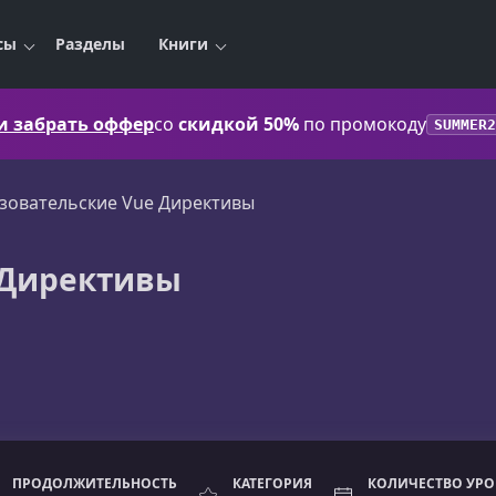
сы
Разделы
Книги
 и забрать оффер
со
скидкой 50%
по промокоду
SUMMER2
зовательские Vue Директивы
 Директивы
ПРОДОЛЖИТЕЛЬНОСТЬ
КАТЕГОРИЯ
КОЛИЧЕСТВО УР