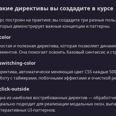
акие директивы вы создадите в курсе
рс построен на практике: вы создадите три разные поль
торых демонстрирует важные концепции и паттерны.
color
остая и полезная директива, которая позволяет динами
ементов. Она помогает освоить базовый синтаксис и ст
switching-color
ректива, автоматически меняющая цвет CSS каждые 500
боту с таймерами, побочными эффектами и очисткой ре
click-outside
на из наиболее востребованных директив — обработчик
еально подходит для реализации модальных окон, вып
терактивных UI-паттернов.