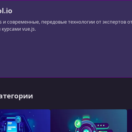
l.io
js и современные, передовые технологии от экспертов
курсами vue.js.
категории