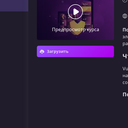
Предпросмотр курса
П
эл
ра
Загрузить
Ч
Vu
на
со
П