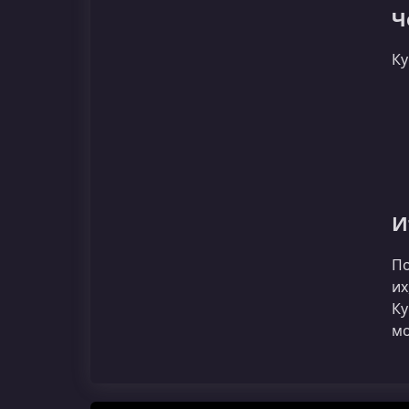
Ч
Ку
И
По
их
Ку
мо