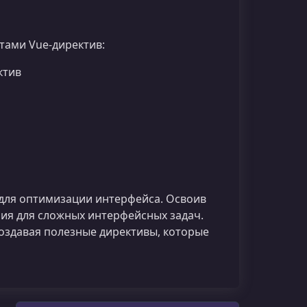
тами Vue-директив:
ктив
для оптимизации интерфейса. Освоив
ния для сложных интерфейсных задач.
создавая полезные директивы, которые