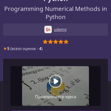
Programming Numerical Methods in
Python
udemy
★
5
(
всего оценок
-
4
)
Предпросмотр курса