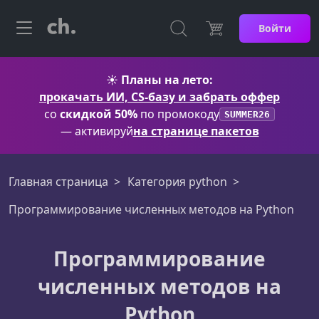
Войти
☀️
Планы на лето:
прокачать ИИ, CS-базу и забрать оффер
со
скидкой 50%
по промокоду
SUMMER26
— активируй
на странице пакетов
Главная страница
Категория python
Программирование численных методов на Python
Программирование
численных методов на
Python