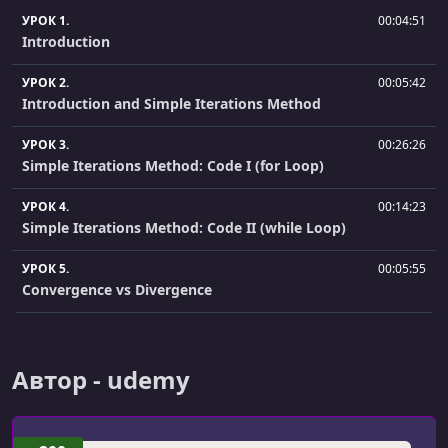
УРОК 1.
00:04:51
Introduction
УРОК 2.
00:05:42
Introduction and Simple Iterations Method
УРОК 3.
00:26:26
Simple Iterations Method: Code I (for Loop)
УРОК 4.
00:14:23
Simple Iterations Method: Code II (while Loop)
УРОК 5.
00:05:55
Convergence vs Divergence
УРОК 6.
00:15:29
Newton-Raphson Method
Автор - udemy
УРОК 7.
00:11:46
Bisection Method: Algorithm