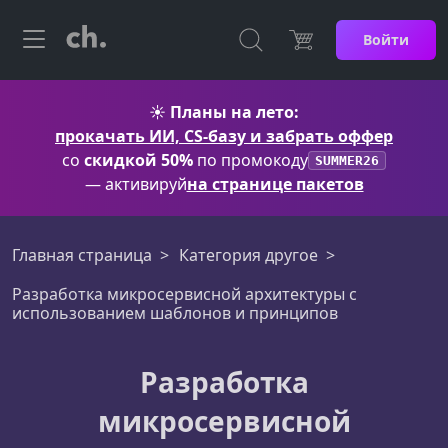
Войти
☀️
Планы на лето:
прокачать ИИ, CS-базу и забрать оффер
со
скидкой 50%
по промокоду
SUMMER26
— активируй
на странице пакетов
Главная страница
Категория другое
Разработка микросервисной архитектуры с
использованием шаблонов и принципов
Разработка
микросервисной