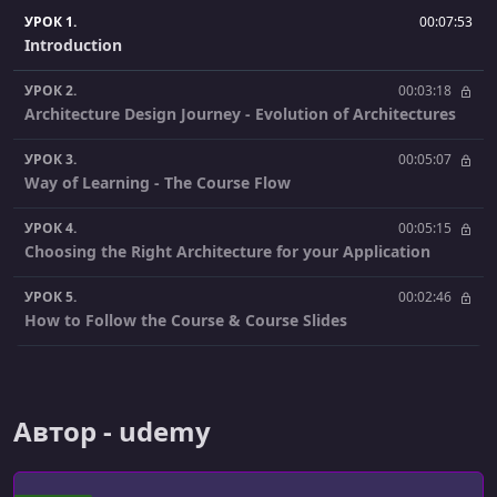
УРОК 1.
00:07:53
Introduction
УРОК 2.
00:03:18
Architecture Design Journey - Evolution of Architectures
УРОК 3.
00:05:07
Way of Learning - The Course Flow
УРОК 4.
00:05:15
Choosing the Right Architecture for your Application
УРОК 5.
00:02:46
How to Follow the Course & Course Slides
УРОК 6.
00:01:07
First Problem: Sell Products Online
Автор - udemy
УРОК 7.
00:02:23
Understand E-Commerce Domain - Use Cases - Functional
Requirement