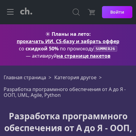
Войти
☀️
Планы на лето:
прокачать ИИ, CS-базу и забрать оффер
со
скидкой 50%
по промокоду
SUMMER26
— активируй
на странице пакетов
Главная страница
Категория другое
Разработка программного обеспечения от А до Я -
ООП, UML, Agile, Python
Разработка программного
обеспечения от А до Я - ООП,