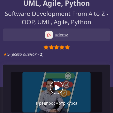
UML, Agile, Python
Software Development From A to Z -
OOP, UML, Agile, Python
udemy
★
5
(
всего оценок
-
2
)
Предпросмотр курса