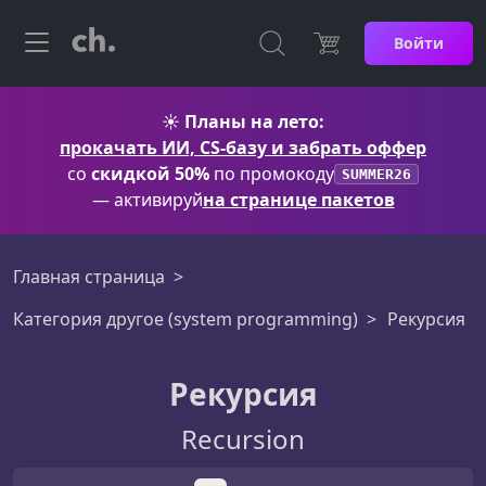
Войти
☀️
Планы на лето:
прокачать ИИ, CS-базу и забрать оффер
со
скидкой 50%
по промокоду
SUMMER26
— активируй
на странице пакетов
Главная страница
Категория другое (system programming)
Рекурсия
Рекурсия
Recursion