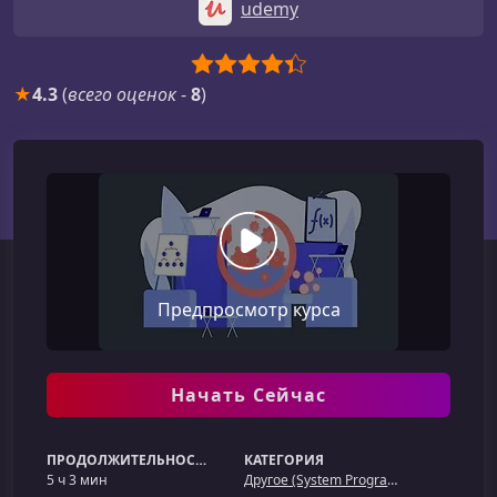
udemy
★
4.3
(
всего оценок
-
8
)
Предпросмотр курса
Начать Сейчас
ПРОДОЛЖИТЕЛЬНОСТЬ
КАТЕГОРИЯ
5 ч 3 мин
Другое (System Programming)