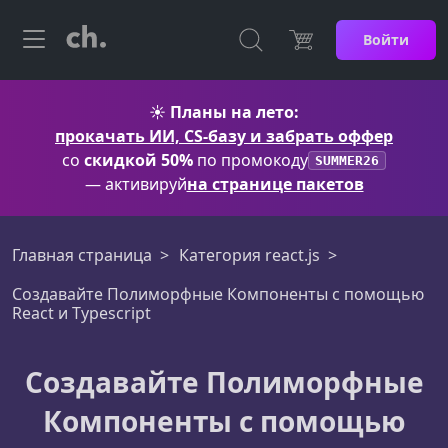
Войти
☀️
Планы на лето:
прокачать ИИ, CS-базу и забрать оффер
со
скидкой 50%
по промокоду
SUMMER26
— активируй
на странице пакетов
Главная страница
Категория react.js
Создавайте Полиморфные Компоненты с помощью
React и Typescript
Создавайте Полиморфные
Компоненты с помощью