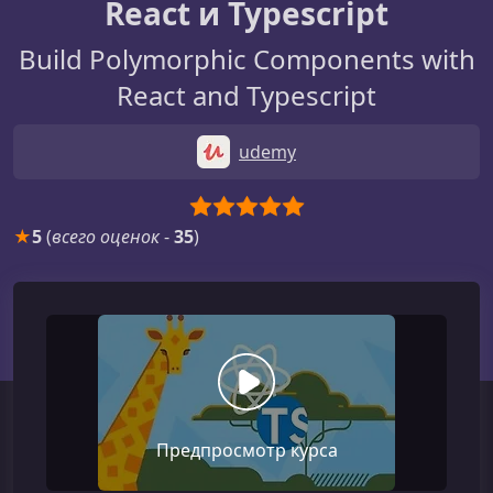
React и Typescript
Build Polymorphic Components with
React and Typescript
udemy
★
5
(
всего оценок
-
35
)
Предпросмотр курса