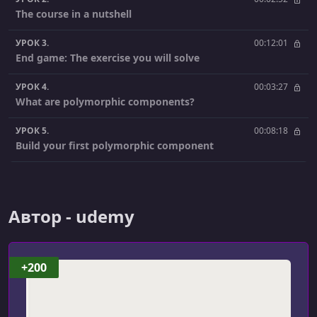
The course in a nutshell
УРОК 3.
00:12:01
End game: The exercise you will solve
УРОК 4.
00:03:27
What are polymorphic components?
УРОК 5.
00:08:18
Build your first polymorphic component
УРОК 6.
00:04:55
The problems with this simple polymorphic component
implementation
Автор - udemy
УРОК 7.
00:17:33
Typescript Generics: A recap to help solve some of our
Polymorphic issues
+200
УРОК 8.
00:06:07
Representing the polymorphic prop with a generic