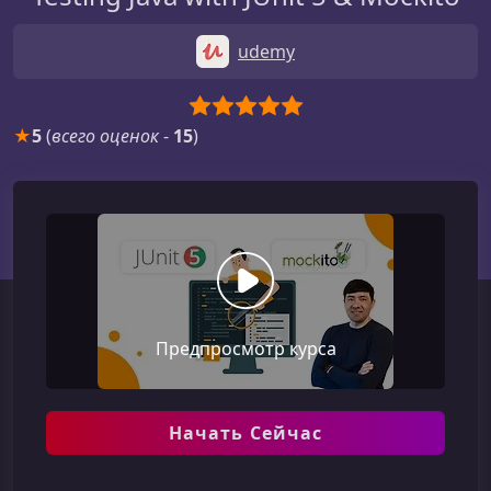
udemy
★
5
(
всего оценок
-
15
)
Предпросмотр курса
Начать Сейчас