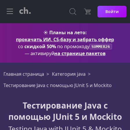
Войти
☀️
Планы на лето:
прокачать ИИ, CS-базу и забрать оффер
со
скидкой 50%
по промокоду
SUMMER26
— активируй
на странице пакетов
Главная страница
Категория java
Тестирование Java с помощью JUnit 5 и Mockito
Тестирование Java с
помощью JUnit 5 и Mockito
Testing Java with JUnit 5 & Mockito