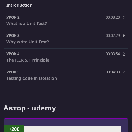
Introduction
УРОК 2.
00:08:20
What is a Unit Test?
УРОК 3.
00:02:29
Why write Unit Test?
УРОК 4.
00:03:54
The F.I.R.S.T Principle
УРОК 5.
00:04:33
Testing Code in Isolation
УРОК 6.
00:02:20
Testing Pyramid
Автор - udemy
УРОК 7.
00:02:10
What is JUnit 5?
УРОК 8.
00:01:03
+200