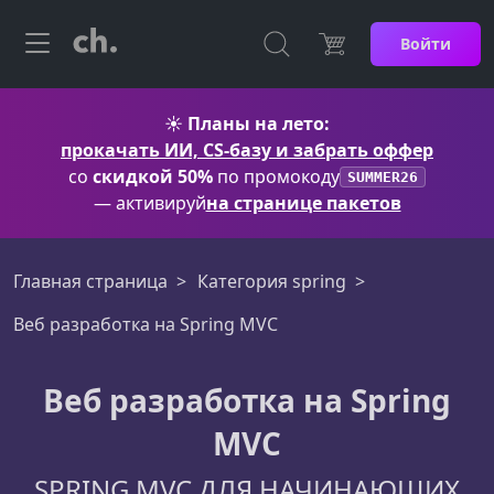
Войти
☀️
Планы на лето:
прокачать ИИ, CS-базу и забрать оффер
со
скидкой 50%
по промокоду
SUMMER26
— активируй
на странице пакетов
Главная страница
Категория spring
Веб разработка на Spring MVC
Веб разработка на Spring
MVC
SPRING MVC ДЛЯ НАЧИНАЮЩИХ