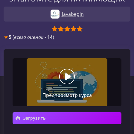
Javabegin
★
5
(
всего оценок
-
14
)
Предпросмотр курса
Загрузить