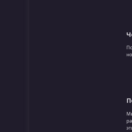
Ч
По
но
П
Мы
ра
эт