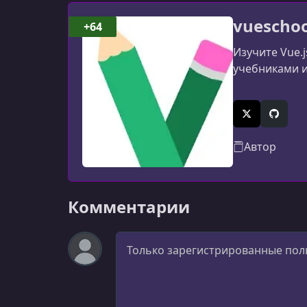
vueschoo
+64
Изучите Vue.
учебниками и 
X (Twitter)
GitHub
Автор
Комментарии
Комментарий