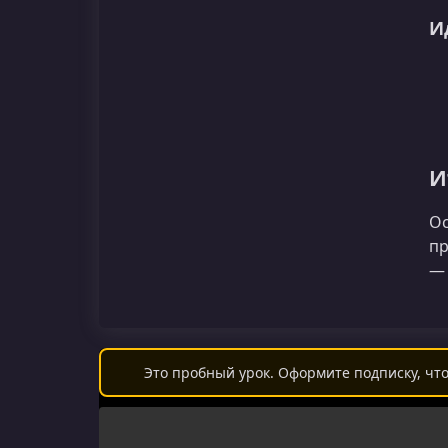
И
И
Ос
пр
— 
Это пробный урок. Оформите подписку, что