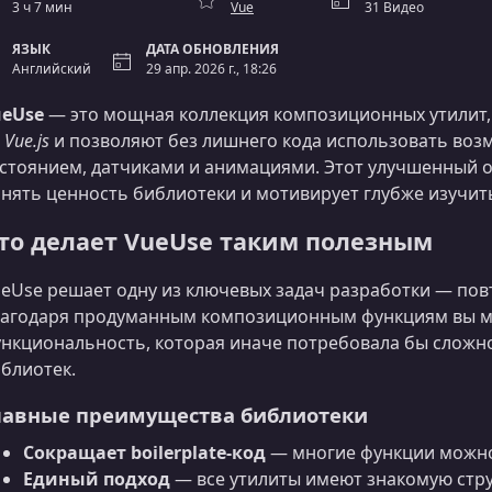
3 ч 7 мин
Vue
31 Видео
ЯЗЫК
ДАТА ОБНОВЛЕНИЯ
Английский
29 апр. 2026 г., 18:26
ueUse
— это мощная коллекция композиционных утилит,
а
Vue.js
и позволяют без лишнего кода использовать возм
стоянием, датчиками и анимациями. Этот улучшенный 
нять ценность библиотеки и мотивирует глубже изучит
то делает VueUse таким полезным
eUse решает одну из ключевых задач разработки — пов
агодаря продуманным композиционным функциям вы мо
нкциональность, которая иначе потребовала бы сложног
блиотек.
лавные преимущества библиотеки
Сокращает boilerplate-код
— многие функции можно 
Единый подход
— все утилиты имеют знакомую стру