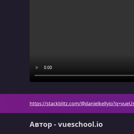
https://stackblitz.com/@danielkellyio?q=vueU
Автор - vueschool.io