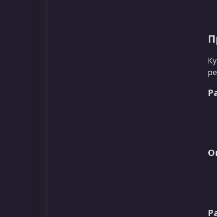
П
Ку
ре
Р
О
Р