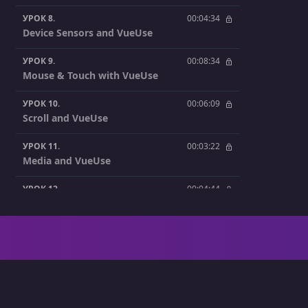
УРОК 8.
00:04:34
Device Sensors and VueUse
УРОК 9.
00:08:34
Mouse & Touch with VueUse
УРОК 10.
00:06:09
Scroll and VueUse
УРОК 11.
00:03:22
Media and VueUse
УРОК 12.
00:04:44
useInterval and useIntervalFn in VueUse
УРОК 13.
00:07:19
Create an Animated Sprite with
useIntevalFn and useRafFn
УРОК 14.
00:07:28
Timeouts and VueUse