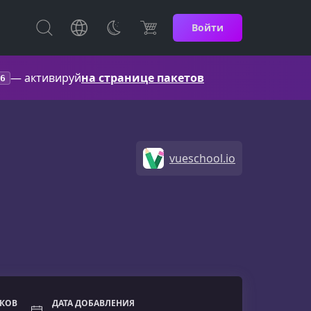
Войти
— активируй
на странице пакетов
6
vueschool.io
ОКОВ
ДАТА ДОБАВЛЕНИЯ