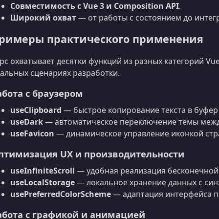
Совместимость с Vue 3 и Composition API
.
Широкий охват
— от работы с состоянием до интег
римеры практического применения
рс охватывает десятки функций из разных категорий Vue
альных сценариях разработки.
абота с браузером
useClipboard
— быстрое копирование текста в буфер
useDark
— автоматическое переключение темы между
useFavicon
— динамическое управление иконкой стр
птимизация UX и производительности
useInfiniteScroll
— удобная реализация бесконечной 
useLocalStorage
— локальное хранение данных с син
usePreferredColorScheme
— адаптация интерфейса п
абота с графикой и анимацией