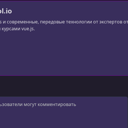
l.io
js и современные, передовые технологии от экспертов
курсами vue.js.