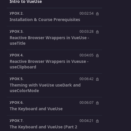
Intro to VueUse
УРОК 2.
00:02:54
Installation & Course Prerequisites
УРОК 3.
00:03:28
Reactive Browser Wrappers in VueUse -
useTitle
УРОК 4.
00:04:05
Reactive Browser Wrappers in Vueuse -
useClipboard
УРОК 5.
00:06:42
Theming with VueUse useDark and
useColorMode
УРОК 6.
00:06:07
The Keyboard and VueUse
УРОК 7.
00:04:21
The Keyboard and VueUse (Part 2