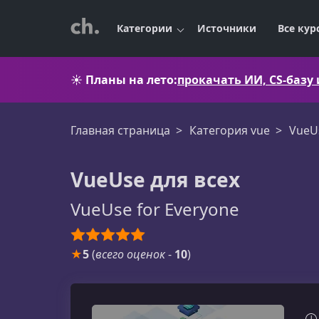
Категории
Источники
Все кур
☀️
Планы на лето:
прокачать ИИ, CS-базу
Главная страница
Категория vue
VueU
VueUse для всех
VueUse for Everyone
★
5
(
всего оценок
-
10
)