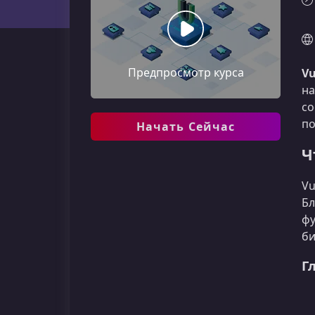
Предпросмотр курса
V
н
со
по
Начать Сейчас
Ч
Vu
Бл
фу
би
Г