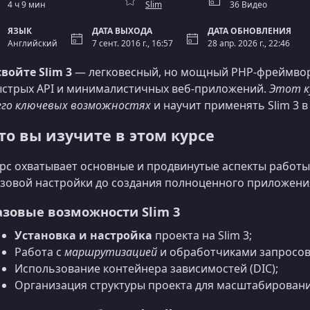
4 ч 9 мин
Slim
36 Видео
ЯЗЫК
ДАТА ВЫХОДА
ДАТА ОБНОВЛЕНИЯ
Английский
7 сент. 2016 г., 16:57
28 апр. 2026 г., 22:46
войте Slim 3
— легковесный, но мощный PHP‑фреймвор
стрых API и минималистичных веб‑приложений.
Этот к
его ключевых возможностях
и научит применять Slim 3 в
то вы изучите в этом курсе
рс охватывает основные и продвинутые аспекты работы 
зовой настройки до создания полноценного приложени
азовые возможности Slim 3
Установка и настройка
проекта на Slim 3;
Работа с
маршрутизацией
и обработчиками запросов
Использование контейнера зависимостей (DIC);
Организация структуры проекта для масштабировани