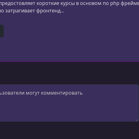
предостовляет короткие курсы в основом по php фреймвор
о затрагивает фронтенд...
e
itHub