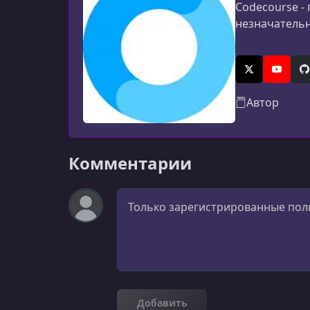
Codecourse - 
незначательн
X (Twitter)
YouTub
G
Автор
Комментарии
Комментарий
Добавить