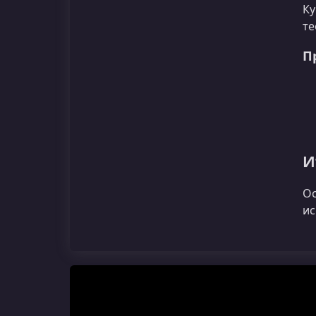
Ку
те
П
И
Ос
ис