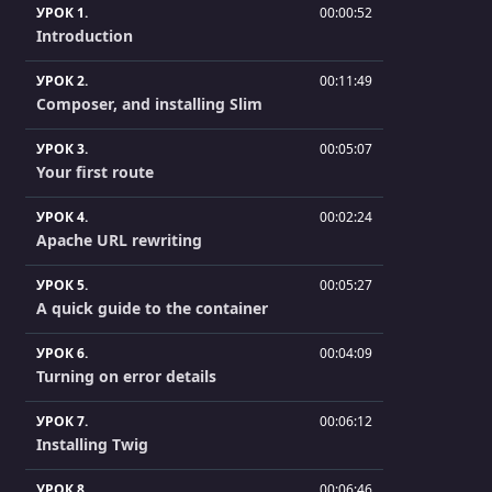
УРОК 1.
00:00:52
Introduction
УРОК 2.
00:11:49
Composer, and installing Slim
УРОК 3.
00:05:07
Your first route
УРОК 4.
00:02:24
Apache URL rewriting
УРОК 5.
00:05:27
A quick guide to the container
УРОК 6.
00:04:09
Turning on error details
УРОК 7.
00:06:12
Installing Twig
УРОК 8.
00:06:46