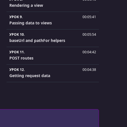
Rendering a view
УРОК 9.
00:05:41
Passing data to views
УРОК 10.
00:05:54
baseUrl and pathFor helpers
УРОК 11.
00:04:42
POST routes
УРОК 12.
00:04:38
Getting request data
УРОК 13.
00:10:41
Contact form example
УРОК 14.
00:08:08
Route parameters
УРОК 15.
00:04:08