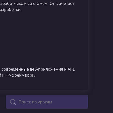
азработчикам со стажем. Он сочетает
азработки.
ь современные веб‑приложения и API,
й PHP‑фреймворк.
Поиск