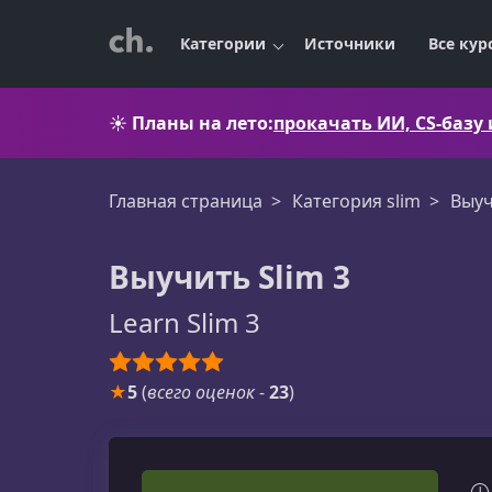
Категории
Источники
Все кур
☀️
Планы на лето:
прокачать ИИ, CS-базу
Главная страница
Категория slim
Выуч
Выучить Slim 3
Learn Slim 3
★
5
(
всего оценок
-
23
)