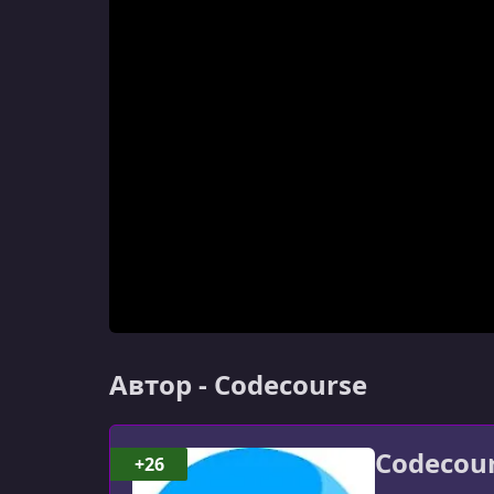
Автор - Codecourse
Codecou
+26