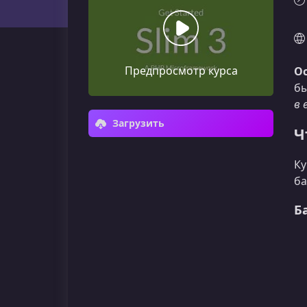
Предпросмотр курса
Ос
бы
в 
Загрузить
Ч
Ку
ба
Б