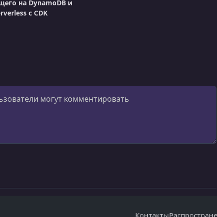
щего на DynamoDB и
rverless с CDK
Контакты
Распростран