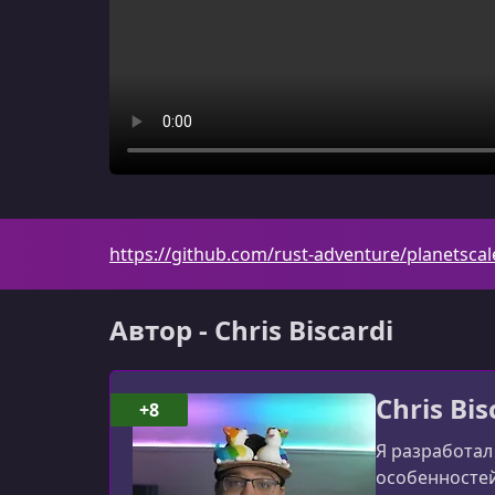
https://github.com/rust-adventure/planetsc
Автор - Chris Biscardi
Chris Bis
+8
Я разработал
особенностей