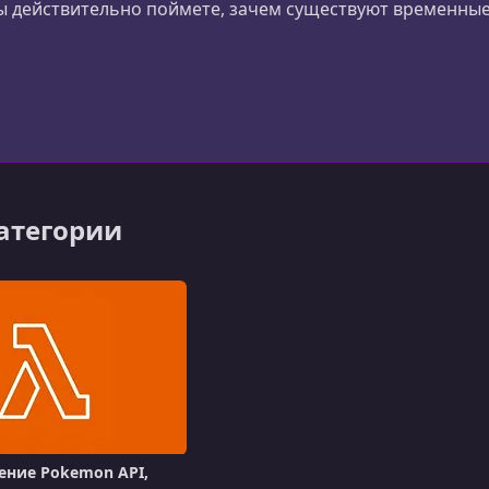
ы действительно поймете, зачем существуют временные и
 создадите коллекцию кода из реального мира, который
отодателям.
категории
ение Pokemon API,