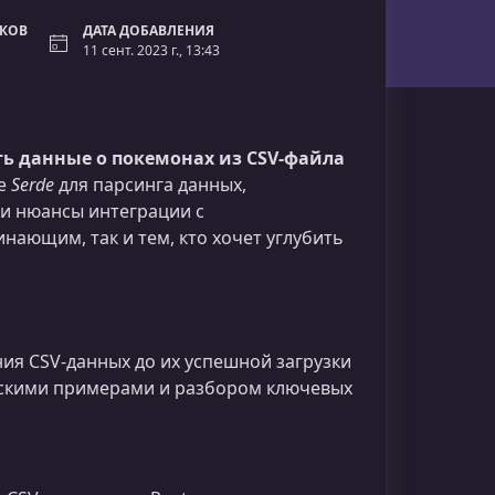
ОКОВ
ДАТА ДОБАВЛЕНИЯ
11 сент. 2023 г., 13:43
ть данные о покемонах из CSV-файла
ие
Serde
для парсинга данных,
 и нюансы интеграции с
ающим, так и тем, кто хочет углубить
ия CSV‑данных до их успешной загрузки
ческими примерами и разбором ключевых