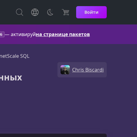
Войти
— активируй
на странице пакетов
6
netScale SQL
Chris Biscardi
анных