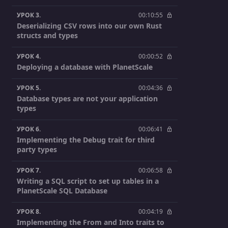
УРОК 3.
00:10:55
Deserializing CSV rows into our own Rust
structs and types
УРОК 4.
00:00:52
Deploying a database with PlanetScale
УРОК 5.
00:04:36
Database types are not your application
types
УРОК 6.
00:06:41
Implementing the Debug trait for third
party types
УРОК 7.
00:06:58
Writing a SQL script to set up tables in a
PlanetScale SQL Database
УРОК 8.
00:04:19
Implementing the From and Into traits to