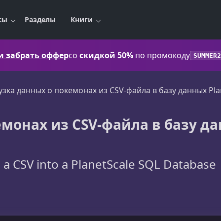
сы
Разделы
Книги
 и забрать оффер
со
скидкой 50%
по промокоду
SUMMER2
узка данных о покемонах из CSV-файла в базу данных Pla
емонах из CSV-файла в базу д
a CSV into a PlanetScale SQL Database