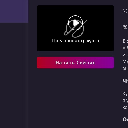
Предпросмотр курса
В 
в 
ис
My
Начать Сейчас
зн
Ч
Ку
в 
ко
О