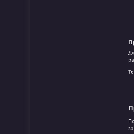
П
Дл
ра
Т
П
По
за