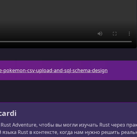
ale-pokemon-csv-upload-and-sql-schema-design
cardi
 Rust Adventure, чтобы вы могли изучать Rust через пр
 языка Rust в контексте, когда нам нужно решить реал