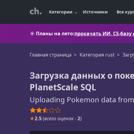
Категории
Источники
Все кур
☀️
Планы на лето:
прокачать ИИ, CS-базу
Главная страница
Категория rust
Загр
Загрузка данных о пок
PlanetScale SQL
Uploading Pokemon data from 
★
2.5
(
всего оценок
-
2
)