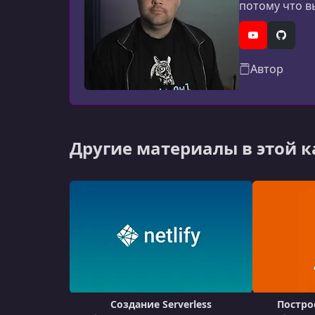
потому что в
Adventure вы
будущим раб
YouTube
GitHub
Автор
Другие материалы в этой 
Создание Serverless
Постро