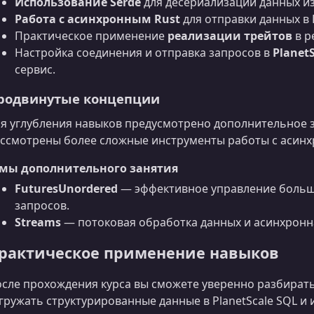
Использование Serde
для десериализации данных из 
Работа с асинхронным Rust
для отправки данных в P
Практическое применение
реализации трейтов
в р
Настройка соединения и отправка запросов в
Planet
сервис.
родвинутые концепции
я углубления навыков предусмотрено дополнительное за
ссмотрены более сложные инструменты работы с асин
емы дополнительного занятия
FuturesUnordered
— эффективное управление больш
запросов.
Streams
— потоковая обработка данных и асинхронн
рактическое применение навыков
сле прохождения курса вы сможете уверенно разбират
гружать структурированные данные в PlanetScale SQL и