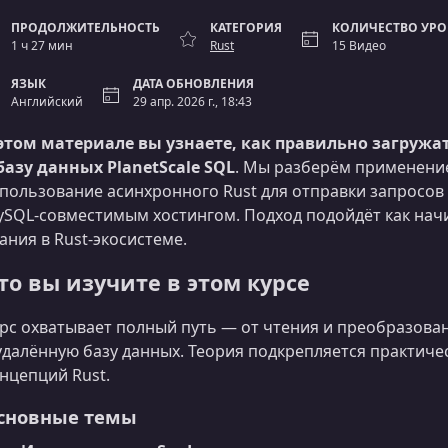
ПРОДОЛЖИТЕЛЬНОСТЬ
КАТЕГОРИЯ
КОЛИЧЕСТВО УР
1 ч 27 мин
Rust
15 Видео
ЯЗЫК
ДАТА ОБНОВЛЕНИЯ
Английский
29 апр. 2026 г., 18:43
этом материале вы узнаете, как правильно загружа
базу данных PlanetScale SQL
. Мы разберём применен
пользование асинхронного Rust для отправки запросов
SQL‑совместимым хостингом. Подход подойдёт как начин
ания в Rust‑экосистеме.
то вы изучите в этом курсе
рс охватывает полный путь — от чтения и преобразован
удалённую базу данных. Теория подкрепляется практи
нцепций Rust.
сновные темы