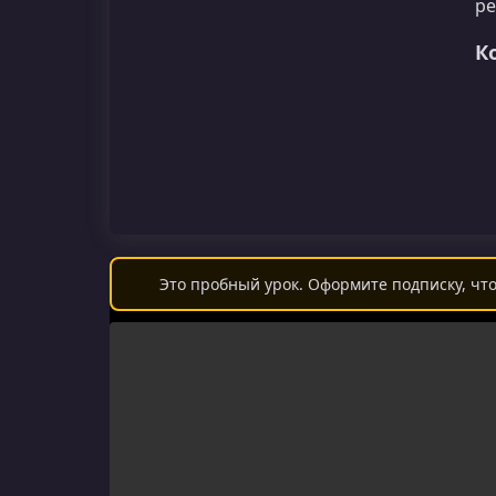
ре
К
Это пробный урок. Оформите подписку, что