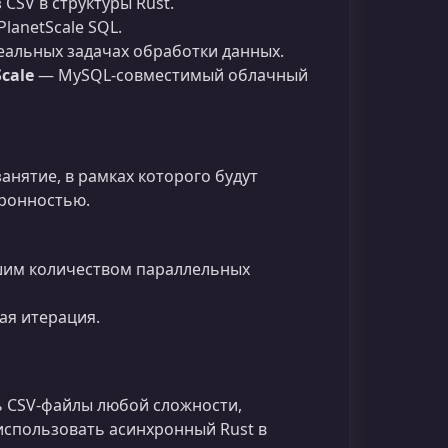
CSV в структуры Rust.
lanetScale SQL.
еальных задачах обработки данных.
Scale
— MySQL‑совместимый облачный
нятие, в рамках которого будут
хронностью.
им количеством параллельных
ая итерация.
ь CSV‑файлы любой сложности,
 использовать асинхронный Rust в