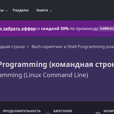
сы
Разделы
Книги
 и забрать оффер
со
скидкой 50%
по промокоду
SUMMER2
ндная строка
Bash-скриптинг и Shell Programming (ком
 Programming (командная строк
gramming (Linux Command Line)
ПРОДОЛЖИТЕЛЬНОСТЬ
КАТЕГОРИЯ
КОЛИ