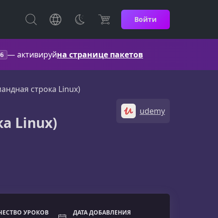
Войти
— активируй
на странице пакетов
6
андная строка Linux)
udemy
а Linux)
ЧЕСТВО УРОКОВ
ДАТА ДОБАВЛЕНИЯ