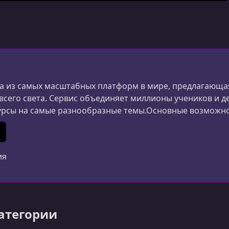
 из самых масштабных платформ в мире, предлагающая
 всего света. Сервис объединяет миллионы учеников и д
урсы на самые разнообразные темы.Основные возможн
ания и дизайна до маркетинга, психологии и личной 
ериалы создаются специалистами из разных стран.Удоб
In
 (Twitter)
ия
категории