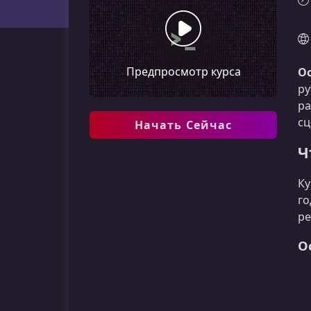
Предпросмотр курса
Ос
ру
ра
сц
Начать Сейчас
Ч
Ку
го
ре
О