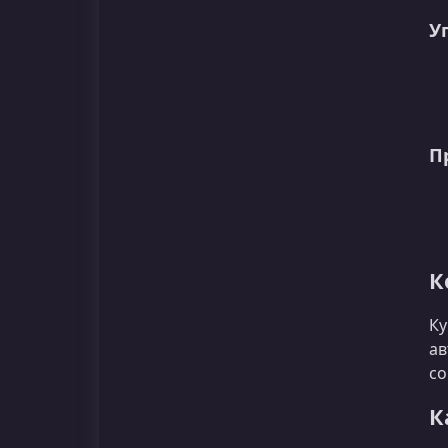
У
П
К
Ку
ав
со
К