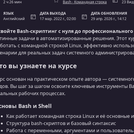
2 ч 26 мин
Bash - Командная строка
23 Вид
ЯЗЫК
ДАТА ВЫХОДА
ДАТА ОБНОВЛЕНИЯ
Английский
17 мар. 2022 г., 02:00
29 апр. 2026 г., 14:12
войте Bash-скриптинг с нуля до профессионального
тинные задачи в автоматизированные решения. Этот курс
ботать с командной строкой Linux, эффективно использ
енарии для реальных задач системного администриров
то вы узнаете на курсе
рс основан на практическом опыте автора — системного
дов. Вы шаг за шагом освоите ключевые инструменты Ba
альных рабочих процессах.
сновы Bash и Shell
Как работает командная строка Linux и её основные
Структура bash‑скриптов и базовый синтаксис
Работа с переменными, аргументами и пользовател