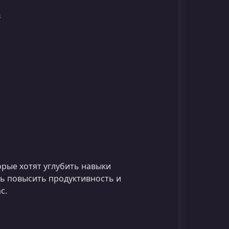
в
торые хотят углубить навыки
сь повысить продуктивность и
с.