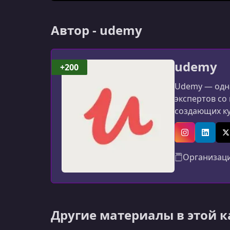
Автор - udemy
udemy
+200
Udemy — одна
экспертов со
создающих к
программиров
авторов: мат
Instagram
Linked
X
Организац
Другие материалы в этой 