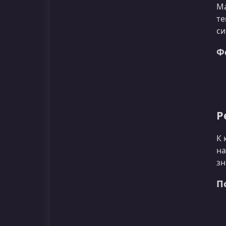
Ма
те
си
Ф
Р
К 
на
зн
П