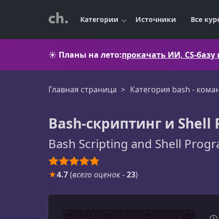
Категории
Источники
Все кур
☀️
Планы на лето:
прокачать ИИ, CS-базу
Главная страница
Категория bash - кома
Bash-скриптинг и Shell
Bash Scripting and Shell Pro
★
4.7
(
всего оценок
-
23
)