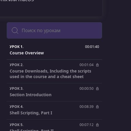
Поиск
УРОК 1.
00:01:40
Course Overview
УРОК 2.
00:01:04
Course Downloads, Including the scripts
used in the course and a cheat sheet
УРОК 3.
00:00:50
Section Introduction
УРОК 4.
00:08:39
Shell Scripting, Part I
УРОК 5.
00:07:12
Shell Scripting, Part II