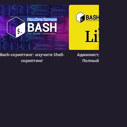
УРОК 20.
00:08:09
Debugging
УРОК 21.
00:11:40
More Debugging Tips
УРОК 22.
00:28:51
Data Manipulation and Text
Transformations with Sed
Bash-скриптинг: изучите Shell-
Администрирование Li
скриптинг
Полный Учебный Кур
УРОК 23.
00:04:00
Scripts Used to Create This Course