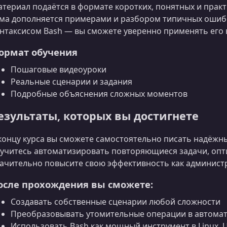
териал подаётся в формате коротких, понятных и прак
ма дополняется примерами и разбором типичных ошибок
нтаксисом Bash — вы сможете уверенно применять его в
ормат обучения
Пошаговые видеоуроки
Реальные сценарии и задания
Подробные объяснения сложных моментов
езультаты, которых вы достигнете
концу курса вы сможете самостоятельно писать надёжн
учитесь автоматизировать повторяющиеся задачи, оп
ачительно повысите свою эффективность как админист
осле прохождения вы сможете:
Создавать собственные сценарии любой сложности
Преобразовывать утомительные операции в автома
Использовать Bash как мощный инструмент в Linux, 