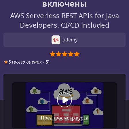
включены
AWS Serverless REST APIs for Java
Developers. CI/CD included
udemy
★
5
(
всего оценок
-
5
)
Предпросмотр курса