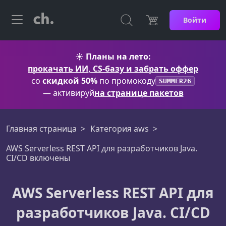
Войти
☀️
Планы на лето:
прокачать ИИ, CS-базу и забрать оффер
со
скидкой 50%
по промокоду
SUMMER26
— активируй
на странице пакетов
Главная страница
Категория aws
AWS Serverless REST API для разработчиков Java.
CI/CD включены
AWS Serverless REST API для
разработчиков Java. CI/CD