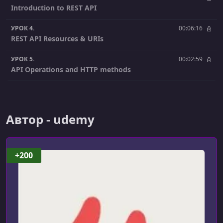
Introduction to REST API
УРОК 4.
00:06:16
REST API Resources & URIs
УРОК 5.
00:02:59
API Operations and HTTP methods
УРОК 6.
00:06:57
The multi-tier architecture and Microservices
Автор - udemy
УРОК 7.
00:08:58
AWS Serverless services overview
УРОК 8.
00:06:07
+200
AWS Serverless architecture example
УРОК 9.
00:05:43
Introduction
УРОК 10.
00:08:21