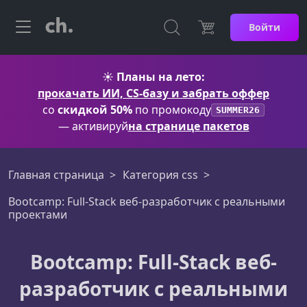
Войти
☀️
Планы на лето:
прокачать ИИ, CS-базу и забрать оффер
со
скидкой 50%
по промокоду
SUMMER26
— активируй
на странице пакетов
Главная страница
Категория css
Bootcamp: Full-Stack веб-разработчик с реальными
проектами
Bootcamp: Full-Stack веб-
разработчик с реальными