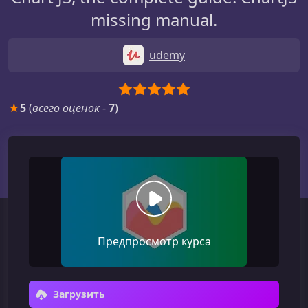
missing manual.
udemy
★
5
(
всего оценок
-
7
)
Предпросмотр курса
Загрузить