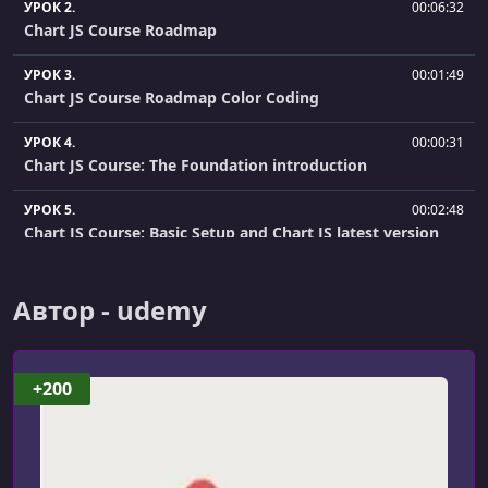
УРОК 2.
00:06:32
Chart JS Course Roadmap
УРОК 3.
00:01:49
Chart JS Course Roadmap Color Coding
УРОК 4.
00:00:31
Chart JS Course: The Foundation introduction
УРОК 5.
00:02:48
Chart JS Course: Basic Setup and Chart JS latest version
УРОК 6.
00:02:40
Chart JS Course: Setting up the HTML file
Автор - udemy
УРОК 7.
00:01:38
Chart JS Course: Designing the chart size and background
+200
УРОК 8.
00:03:55
Chart JS Course: Chart JS common mistakes
УРОК 9.
00:03:19