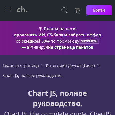
Войти
☀️
Планы на лето:
прокачать ИИ, CS-базу и забрать оффер
со
скидкой 50%
по промокоду
SUMMER26
— активируй
на странице пакетов
Главная страница
Категория другое (tools)
Chart JS, полное руководство.
Chart JS, полное
руководство.
Chart JS, the complete guide. ChartJS