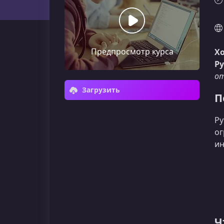
Предпросмотр курса
Х
Py
от
Загрузить
П
Py
ог
ин
Ч