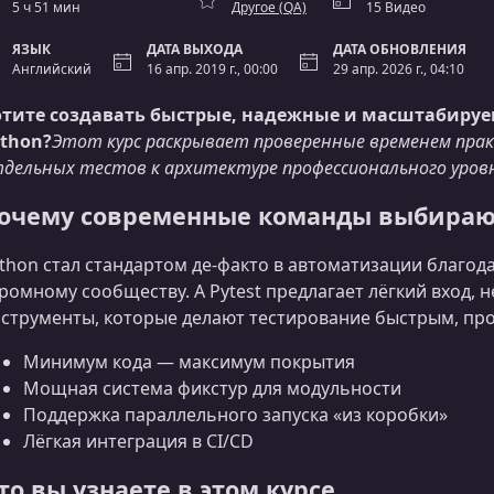
5 ч 51 мин
Другое (QA)
15 Видео
ЯЗЫК
ДАТА ВЫХОДА
ДАТА ОБНОВЛЕНИЯ
Английский
16 апр. 2019 г., 00:00
29 апр. 2026 г., 04:10
отите создавать быстрые, надежные и масштабиру
thon?
Этот курс раскрывает проверенные временем пра
дельных тестов к архитектуре профессионального уровня
очему современные команды выбирают 
thon стал стандартом де-факто в автоматизации благода
ромному сообществу. А Pytest предлагает лёгкий вход,
струменты, которые делают тестирование быстрым, пр
Минимум кода — максимум покрытия
Мощная система фикстур для модульности
Поддержка параллельного запуска «из коробки»
Лёгкая интеграция в CI/CD
то вы узнаете в этом курсе