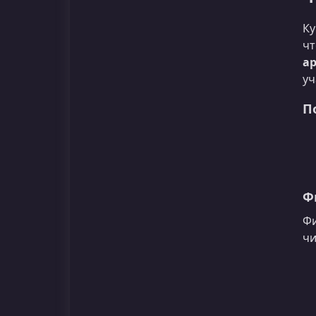
Ку
чт
а
уч
П
Ф
Фи
чи