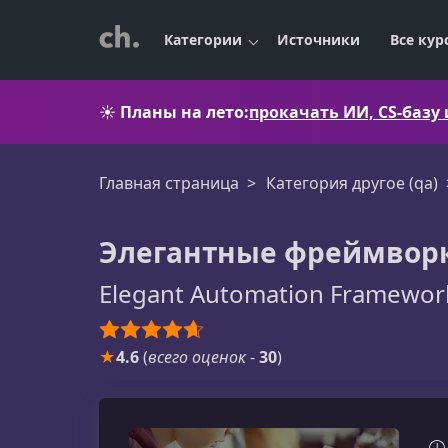
Категории
Источники
Все кур
☀️
Планы на лето:
прокачать ИИ, CS-базу
Главная страница
Категория другое (qa)
Элегантные фреймворки
Elegant Automation Framework
★
4.6
(
всего оценок
-
30
)