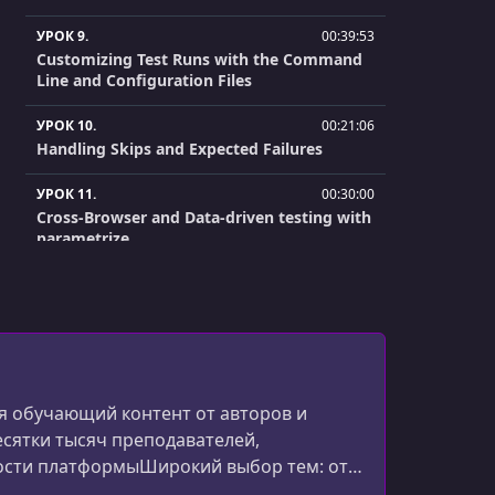
УРОК 9.
00:39:53
Customizing Test Runs with the Command
Line and Configuration Files
УРОК 10.
00:21:06
Handling Skips and Expected Failures
УРОК 11.
00:30:00
Cross-Browser and Data-driven testing with
parametrize
УРОК 12.
00:25:57
Fast Testing with Pytest-xdist, and Parallel
vs Concurrent
УРОК 13.
00:37:06
Writing Unit Tests (White Box Testing)
 обучающий контент от авторов и
есятки тысяч преподавателей,
УРОК 14.
00:27:35
ости платформыШирокий выбор тем: от
Running Unit Tests with Tox
эффективности.Глобальное сообщество