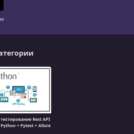
ериалы создаются специалистами из разных стран.Удоб
In
 (Twitter)
ия
категории
тестирование Rest API
ython + Pytest + Allure