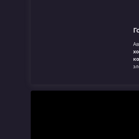
Г
Ав
хо
ко
эл