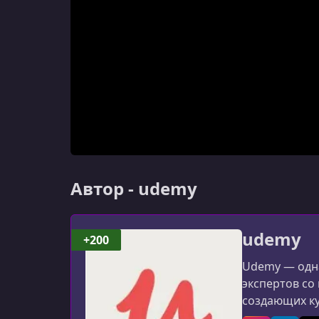
Автор - udemy
udemy
+200
Udemy — одна
экспертов со
создающих к
программиров