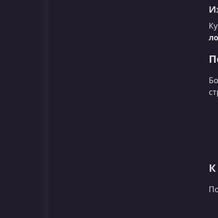
И
Ку
л
П
Бо
ст
К
По