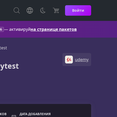
Войти
— активируй
на странице пакетов
6
test
udemy
ytest
ОКОВ
ДАТА ДОБАВЛЕНИЯ