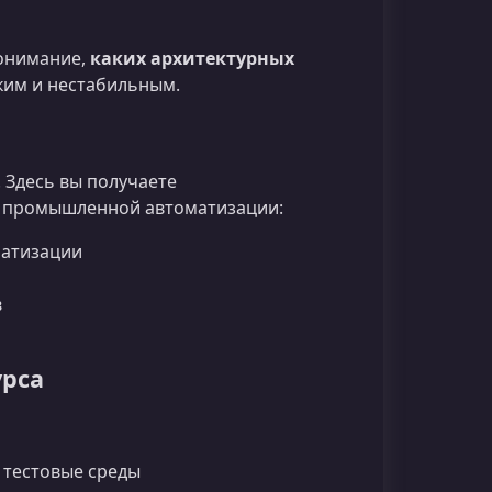
понимание,
каких архитектурных
дким и нестабильным.
 Здесь вы получаете
й промышленной автоматизации:
матизации
в
урса
 тестовые среды