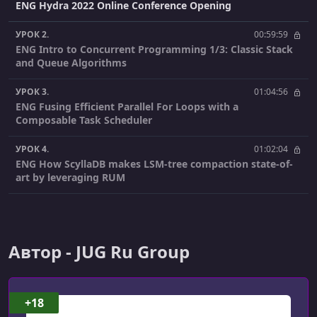
ENG Hydra 2022 Online Conference Opening
УРОК 2.
00:59:59
ENG Intro to Concurrent Programming 1/3: Classic Stack
and Queue Algorithms
УРОК 3.
01:04:56
ENG Fusing Efficient Parallel For Loops with a
Composable Task Scheduler
УРОК 4.
01:02:04
ENG How ScyllaDB makes LSM-tree compaction state-of-
art by leveraging RUM
УРОК 5.
00:42:37
Hydra's Heads: Dmitriy Ivanov
Автор - JUG Ru Group
УРОК 6.
01:08:00
ENG Self-stabilizing Population Protocols
УРОК 7.
00:59:08
+18
Solving Raft's practical problems in Tarantool. What, how