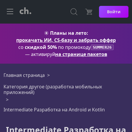
Войти
☀️
Планы на лето:
прокачать ИИ, CS-базу и забрать оффер
со
скидкой 50%
по промокоду
SUMMER26
— активируй
на странице пакетов
Главная страница
Категория другое (разработка мобильных
приложений)
Intermediate Разработка на Android и Kotlin
Intermediate Разработка на