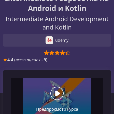
Android и Kotlin
Intermediate Android Development
and Kotlin
udemy
★
4.4
(
всего оценок
-
9
)
Предпросмотр курса