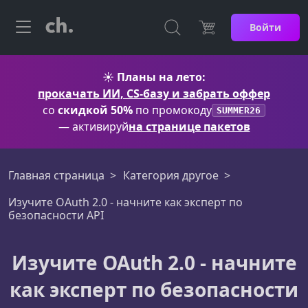
Войти
☀️
Планы на лето:
прокачать ИИ, CS-базу и забрать оффер
со
скидкой 50%
по промокоду
SUMMER26
— активируй
на странице пакетов
Главная страница
Категория другое
Изучите OAuth 2.0 - начните как эксперт по
безопасности API
Изучите OAuth 2.0 - начните
как эксперт по безопасности