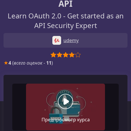
API
Learn OAuth 2.0 - Get started as an
API Security Expert
udemy
★
4
(
всего оценок
-
11
)
Предпросмотр курса