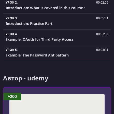
УРОК 2.
00:02:50
Introduction: What is covered in this course?
УРОК 3.
00:05:31
Introduction: Practice Part
УРОК 4.
00:03:06
Example: OAuth for Third Party Access
УРОК 5.
00:03:31
Example: The Password Antipattern
УРОК 6.
00:04:34
Example: The Solution provided by OAuth 2.0
Автор - udemy
УРОК 7.
00:04:48
The Password Anti-Pattern
+200
УРОК 8.
00:05:58
OAuth 2.0 Solution
УРОК 9.
00:00:59