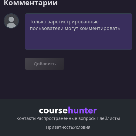
Комментарии
Демистифицируем машинное обучение – из
разработчика в ML-инженеры
Комментарий
УРОК 22.
00:44:46
Мастер-класс: Пишем рекомендательную систему
музыки на Java
УРОК 23.
00:47:57
ML в JVM
Добавить
УРОК 24.
00:48:43
ML-пайплайны
УРОК 25.
00:46:44
AutoML на Spark: миф, ставший реальностью
УРОК 26.
00:48:20
Когда не надо использовать ML
Контакты
Распространенные вопросы
Плейлисты
УРОК 27.
00:46:09
Генерация тестов для Spring: из чего же, из чего же
Приватность
Условия
сделаны тесты