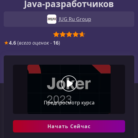
Java‑разработчиков
JUG Ru Group
★
4.6
(
всего оценок
-
16
)
Предпросмотр курса
Начать Сейчас