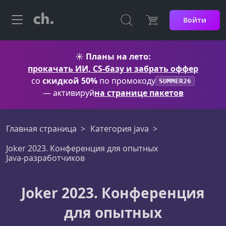
Войти
☀️
Планы на лето:
прокачать ИИ, CS-базу и забрать оффер
со
скидкой 50%
по промокоду
SUMMER26
— активируй
на странице пакетов
Главная страница
Категория java
Joker 2023. Конференция для опытных
Java‑разработчиков
Joker 2023. Конференция
для опытных