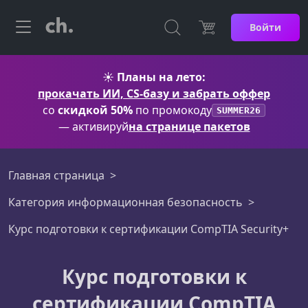
Войти
☀️
Планы на лето:
прокачать ИИ, CS-базу и забрать оффер
со
скидкой 50%
по промокоду
SUMMER26
— активируй
на странице пакетов
Главная страница
Категория информационная безопасность
Курс подготовки к сертификации CompTIA Security+
Курс подготовки к
сертификации CompTIA