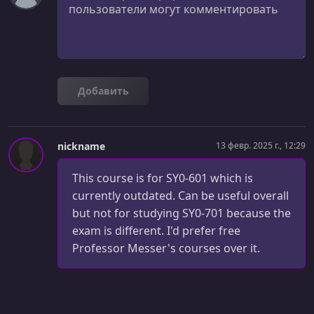
File Manipulation Tools / Commands
УРОК 26.
00:05:14
Forensic Tools - Commands
УРОК 27.
00:03:29
Transmission Control Protocol (TCP) and User Datagram
Добавить
Protocol (UDP)
УРОК 28.
00:07:16
nickname
13 февр. 2025 г., 12:29
Unsecure Protocols
УРОК 29.
00:05:08
This course is for SY0-601 which is
Secure Protocols
currently outdated. Can be useful overall
but not for studying SY0-701 because the
УРОК 30.
00:09:29
exam is different. I'd prefer free
Wireless Infrastructure
Professor Messer's courses over it.
УРОК 31.
00:08:19
Wireless Encryption and Threats
УРОК 32.
00:02:19