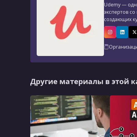
Udemy — одна
экспертов со
создающих к
программиров
авторов: мат
Instagram
Linked
X
Организац
Другие материалы в этой 