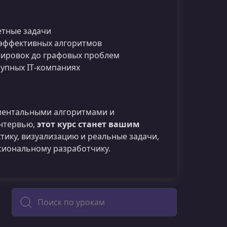
етные задачи
 эффективных алгоритмов
тировок до графовых проблем
рупных IT‑компаниях
даментальными алгоритмами и
интервью,
этот курс станет вашим
ктику, визуализацию и реальные задачи,
сиональному разработчику.
Поиск