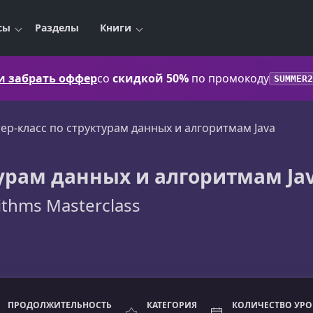
сы
Разделы
Книги
 и забрать оффер
со
скидкой 50%
по промокоду
SUMMER2
ер-класс по структурам данных и алгоритмам Java
турам данных и алгоритмам Ja
rithms Masterclass
ПРОДОЛЖИТЕЛЬНОСТЬ
КАТЕГОРИЯ
КОЛИЧЕСТВО УР