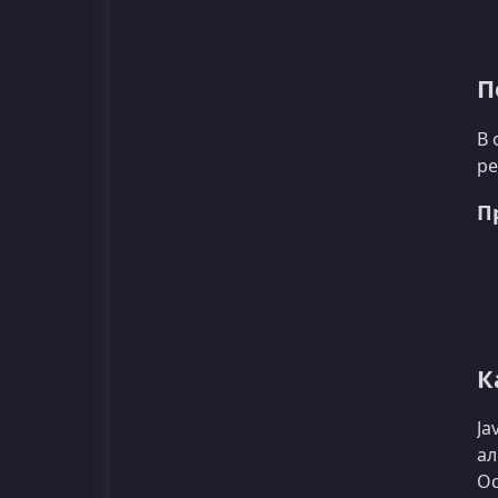
П
В 
ре
П
К
Ja
ал
Ос