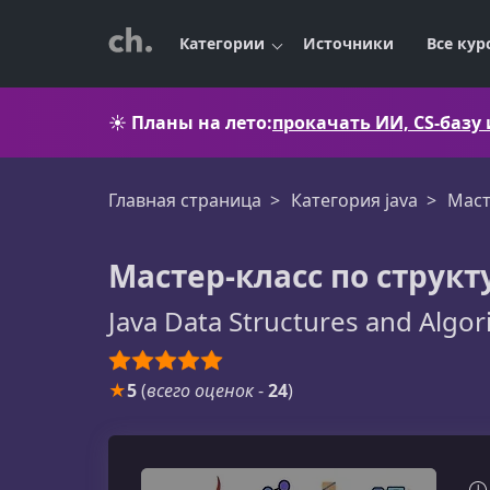
Категории
Источники
Все кур
☀️
Планы на лето:
прокачать ИИ, CS-базу
Главная страница
Категория java
Маст
Мастер-класс по струк
Java Data Structures and Algo
★
5
(
всего оценок
-
24
)