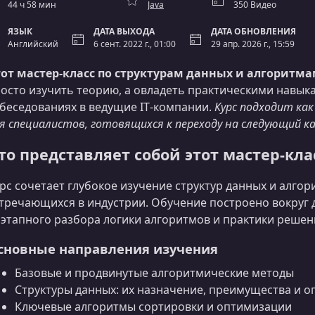
44 ч 58 мин
Java
350 Видео
ЯЗЫК
ДАТА ВЫХОДА
ДАТА ОБНОВЛЕНИЯ
Английский
6 сент. 2022 г., 01:00
29 апр. 2026 г., 15:59
от мастер‑класс по структурам данных и алгоритма
осто изучить теорию, а овладеть практическими навыка
беседованиях в ведущие IT‑компании.
Курс подходит ка
я специалистов, готовящихся к переходу на следующий к
то представляет собой этот мастер‑кла
рс сочетает глубокое изучение структур данных и алго
тречающихся в индустрии. Обучение построено вокруг 
этапного разбора логики алгоритмов и практики решен
сновные направления изучения
Базовые и продвинутые алгоритмические методы
Структуры данных: их назначение, преимущества и 
Ключевые алгоритмы сортировки и оптимизации