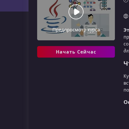
Предпросмотр курса
Эт
пр
со
дл
Начать Сейчас
Ч
Ку
вс
по
О