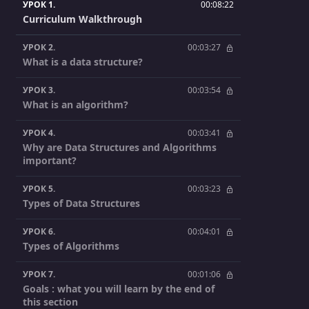
УРОК 1.
00:08:22
Curriculum Walkthrough
УРОК 2.
00:03:27
What is a data structure?
УРОК 3.
00:03:54
What is an algorithm?
УРОК 4.
00:03:41
Why are Data Structures and Algorithms
important?
УРОК 5.
00:03:23
Types of Data Structures
УРОК 6.
00:04:01
Types of Algorithms
УРОК 7.
00:01:06
Goals : what you will learn by the end of
this section