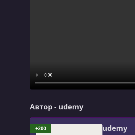
Автор - udemy
udemy
+200