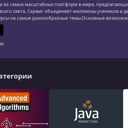
 из самых масштабных платформ в мире, предлагающая
 всего света. Сервис объединяет миллионы учеников и д
урсы на самые разнообразные темы.Основные возможн
ания и дизайна до маркетинга, психологии и личной 
ериалы создаются специалистами из разных стран.Удоб
In
 (Twitter)
ия
категории