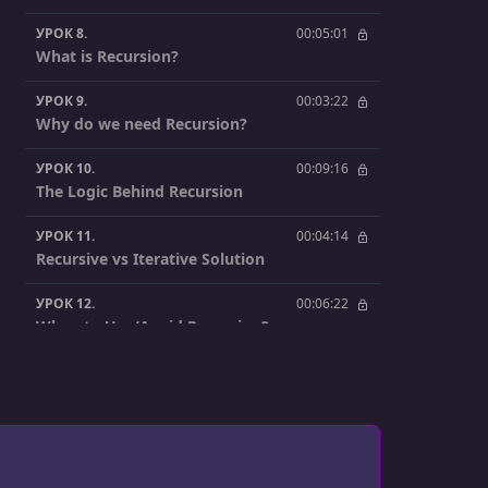
УРОК 8.
00:05:01
What is Recursion?
УРОК 9.
00:03:22
Why do we need Recursion?
УРОК 10.
00:09:16
The Logic Behind Recursion
УРОК 11.
00:04:14
Recursive vs Iterative Solution
УРОК 12.
00:06:22
When to Use/Avoid Recursion?
УРОК 13.
00:13:43
How to Write Recursion in 3 Steps?
УРОК 14.
00:09:38
Fibonacci Series using Recursion