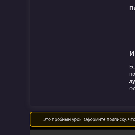
П
И
Ес
по
л
фо
Это пробный урок. Оформите подписку, что