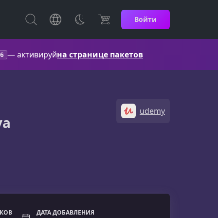
Войти
— активируй
на странице пакетов
6
udemy
va
ОКОВ
ДАТА ДОБАВЛЕНИЯ