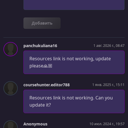
Vector Techniques for Logos
УРОК 28.
00:48:01
Добавить
Refining the Logo and Composition
УРОК 29.
00:21:33
Case Study: Logo Design (Dust Palace / Saver One /
panchukuliana16
1 авг. 2026 г., 08:47
Architecture Brand)
Resources link is not working, update
УРОК 30.
00:01:12
Mod 5 Assignment: Logo Design
please🙏🏼
УРОК 31.
00:20:42
Developing a Design Concept
coursehunter.editor788
1 янв. 2025 г., 15:11
УРОК 32.
00:27:47
Resources link is not working. Can you
Selecting and Editing Type
update it?
УРОК 33.
00:28:48
Color in Visual Identities
Anonymous
10 июл. 2024 г., 19:57