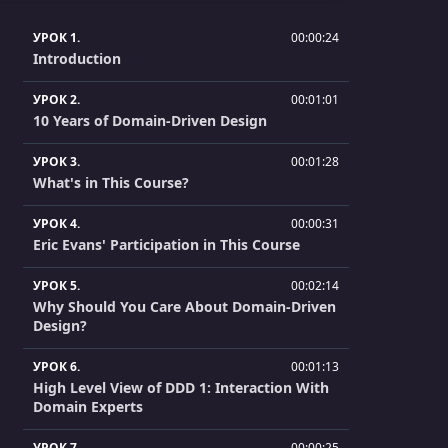
УРОК 1.
00:00:24
Introduction
УРОК 2.
00:01:01
10 Years of Domain-Driven Design
УРОК 3.
00:01:28
What's in This Course?
УРОК 4.
00:00:31
Eric Evans' Participation in This Course
УРОК 5.
00:02:14
Why Should You Care About Domain-Driven
Design?
УРОК 6.
00:01:13
High Level View of DDD 1: Interaction With
Domain Experts
УРОК 7.
00:00:25