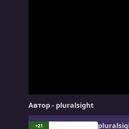
Автор - pluralsight
pluralsig
+21