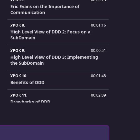
Eric Evans on the Importance of
Communication
УРОК 8.
00:01:16
High Level View of DDD 2: Focus on a
SubDomain
УРОК 9.
00:00:51
High Level View of DDD 3: Implementing
the SubDomain
УРОК 10.
00:01:48
Benefits of DDD
УРОК 11.
00:02:09
Drawbacks of DDD
УРОК 12.
00:02:33
A Mind Map of DDD's Working Parts
УРОК 13.
00:06:27