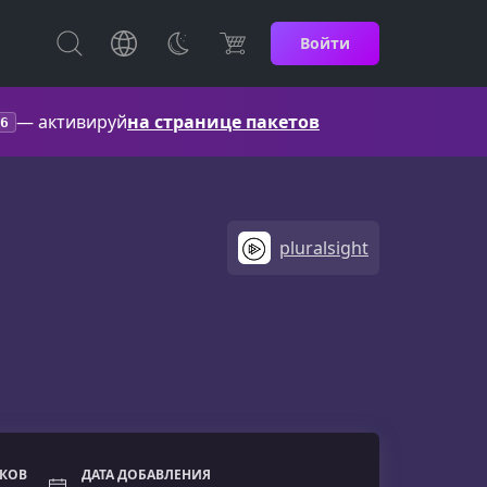
Войти
— активируй
на странице пакетов
6
pluralsight
ОКОВ
ДАТА ДОБАВЛЕНИЯ