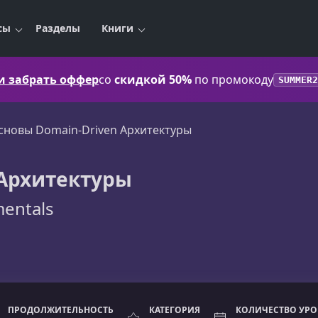
сы
Разделы
Книги
 и забрать оффер
со
скидкой 50%
по промокоду
SUMMER2
сновы Domain-Driven Архитектуры
 Архитектуры
entals
ПРОДОЛЖИТЕЛЬНОСТЬ
КАТЕГОРИЯ
КОЛИЧЕСТВО УР