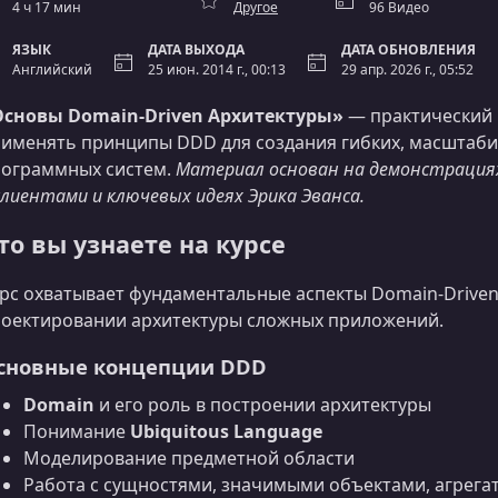
4 ч 17 мин
Другое
96 Видео
ЯЗЫК
ДАТА ВЫХОДА
ДАТА ОБНОВЛЕНИЯ
Английский
25 июн. 2014 г., 00:13
29 апр. 2026 г., 05:52
Основы Domain-Driven Архитектуры»
— практический к
именять принципы DDD для создания гибких, масштаб
ограммных систем.
Материал основан на демонстрация
клиентами и ключевых идеях Эрика Эванса.
то вы узнаете на курсе
рс охватывает фундаментальные аспекты Domain-Driven
оектировании архитектуры сложных приложений.
сновные концепции DDD
Domain
и его роль в построении архитектуры
Понимание
Ubiquitous Language
Моделирование предметной области
Работа с сущностями, значимыми объектами, агрега