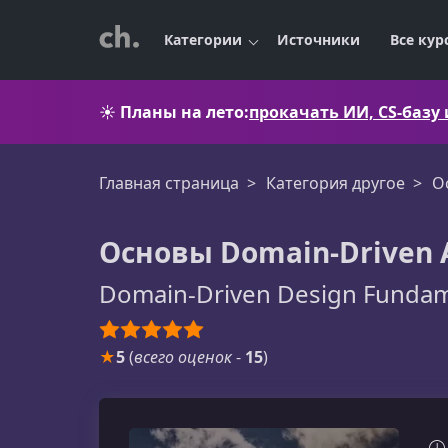
Категории
Источники
Все кур
☀️
Планы на лето:
прокачать ИИ, CS-базу
Главная страница
Категория другое
О
Основы Domain-Driven
Domain-Driven Design Fundam
★
5
(
всего оценок
-
15
)