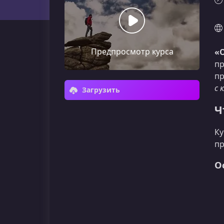
Предпросмотр курса
«
пр
пр
с 
Загрузить
Ч
Ку
пр
О