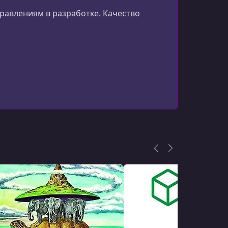
Overview of the App Used in This Course
правлениям в разработке. Качество
УРОК 14.
00:01:22
Key Takeaways
УРОК 15.
00:00:45
Resources
УРОК 16.
00:00:28
Introduction
УРОК 17.
00:00:52
Goals?
УРОК 18.
00:05:15
Learning About Our Domain by Talking
With a Domain Expert
УРОК 19.
00:00:51
Breaking the Domain Into Sub-domains
УРОК 20.
00:05:24