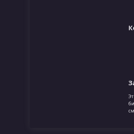
К
З
Эт
би
см