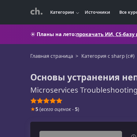
Категории
Источники
Все кур
☀️
Планы на лето:
прокачать ИИ, CS-базу
Главная страница
Категория c sharp (c#)
Основы устранения не
Microservices Troubleshooting
★
5
(
всего оценок
-
5
)