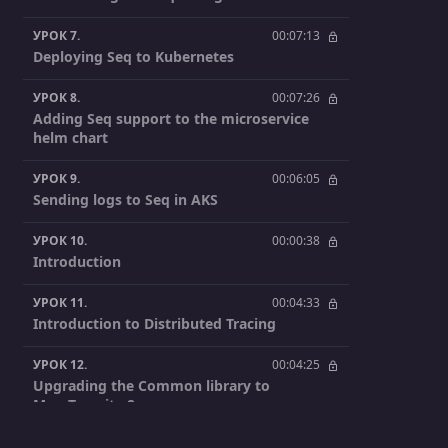
УРОК 7.
00:07:13
Deploying Seq to Kubernetes
УРОК 8.
00:07:26
Adding Seq support to the microservice
helm chart
УРОК 9.
00:06:05
Sending logs to Seq in AKS
УРОК 10.
00:00:38
Introduction
УРОК 11.
00:04:33
Introduction to Distributed Tracing
УРОК 12.
00:04:25
Upgrading the Common library to
MassTransit v8
УРОК 13.
00:10:47