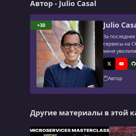
Автор - Julio Casal
Julio Cas
+30
За последнее
сервисы на C
меня уволили
себя создани
стороне.Сего
X (Twitter)
YouTub
G
Автор
Другие материалы в этой 