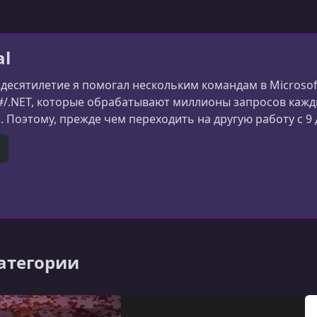
al
 десятилетие я помогал нескольким командам в Microso
#/.NET, которые обрабатывают миллионы запросов каждый
. Поэтому, прежде чем переходить на другую работу с 9
ю образовательного контента по технологиям разработки
дня я веду бизнес, который учит разработ
e
itHub
категории