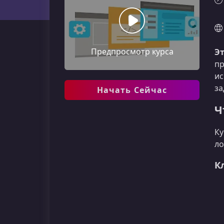
Предпросмотр курса
Эт
пр
ис
за
Начать Сейчас
Ч
Ку
ло
К