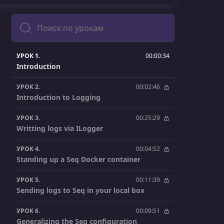
Поиск
УРОК 1.
00:00:34
Introduction
УРОК 2.
00:02:46
Introduction to Logging
УРОК 3.
00:25:29
Writting logs via ILogger
УРОК 4.
00:04:52
Standing up a Seq Docker container
УРОК 5.
00:11:39
Sending logs to Seq in your local box
УРОК 6.
00:09:51
Generalizing the Seq configuration