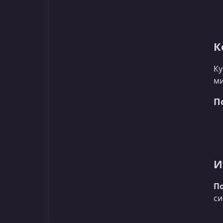
К
Ку
ми
П
И
По
си