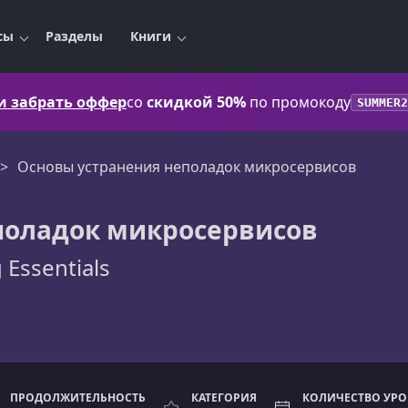
сы
Разделы
Книги
 и забрать оффер
со
скидкой 50%
по промокоду
SUMMER2
Основы устранения неполадок микросервисов
поладок микросервисов
 Essentials
ПРОДОЛЖИТЕЛЬНОСТЬ
КАТЕГОРИЯ
КОЛИЧЕСТВО УР