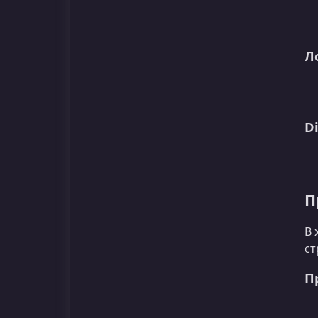
Л
Di
П
В 
ст
П