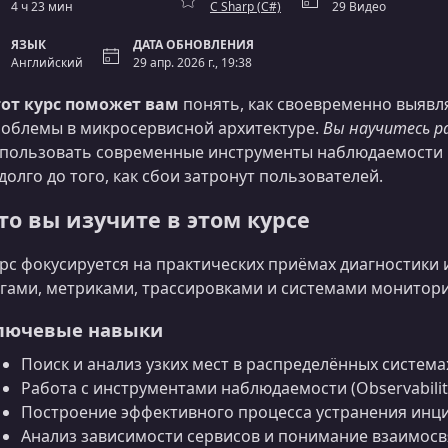
4 ч 23 мин
C Sharp (C#)
29 Видео
ЯЗЫК
ДАТА ОБНОВЛЕНИЯ
Английский
29 апр. 2026 г., 19:38
от курс поможет вам
понять, как своевременно выявля
облемы в микросервисной архитектуре.
Вы научитесь 
пользовать современные инструменты наблюдаемости 
долго до того, как сбои затронут пользователей.
то вы изучите в этом курсе
рс фокусируется на практических приёмах диагностики 
гами, метриками, трассировками и системами монитори
лючевые навыки
Поиск и анализ узких мест в распределённых система
Работа с инструментами наблюдаемости (Observabilit
Построение эффективного процесса устранения инц
Анализ зависимости сервисов и понимание взаимосв