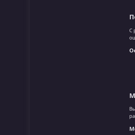
П
С 
ош
О
М
Вы
ра
М