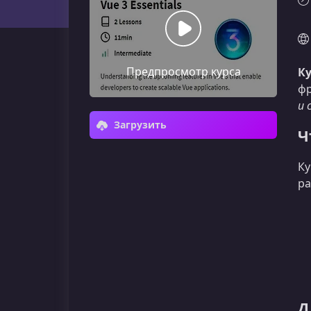
Предпросмотр курса
Ку
фр
и 
Загрузить
Ч
Ку
ра
Д