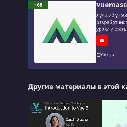
vuemast
+68
Лучший учебн
разработчико
уроки и стать
YouTube
Автор
Другие материалы в этой 