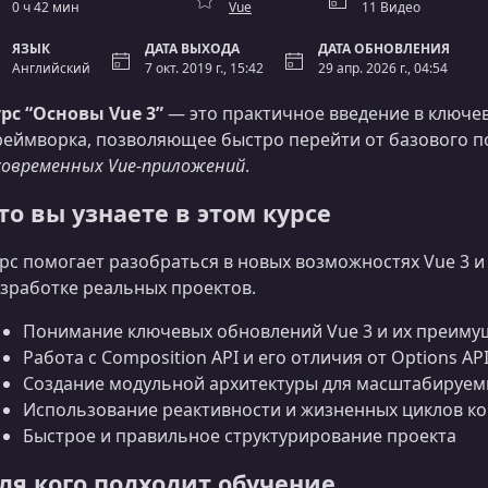
0 ч 42 мин
Vue
11 Видео
ЯЗЫК
ДАТА ВЫХОДА
ДАТА ОБНОВЛЕНИЯ
Английский
7 окт. 2019 г., 15:42
29 апр. 2026 г., 04:54
рс “Основы Vue 3”
— это практичное введение в ключе
еймворка, позволяющее быстро перейти от базового 
современных Vue‑приложений
.
то вы узнаете в этом курсе
рс помогает разобраться в новых возможностях Vue 3 и
зработке реальных проектов.
Понимание ключевых обновлений Vue 3 и их преиму
Работа с Composition API и его отличия от Options AP
Создание модульной архитектуры для масштабируе
Использование реактивности и жизненных циклов к
Быстрое и правильное структурирование проекта
ля кого подходит обучение