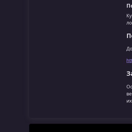
П
Ку
ло
П
До
ht
З
Ос
ве
их