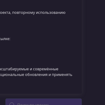
роекта, повторному использованию
ылке:
 масштабируемые и совремённые
нкциональные обновления и применять
Поиск