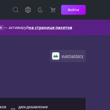
Войти
— активируй
на странице пакетов
6
vuemastery
ОКОВ
ДАТА ДОБАВЛЕНИЯ