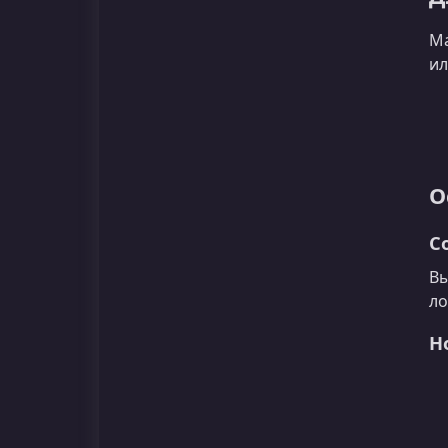
Ма
ил
О
C
Вы
ло
Н