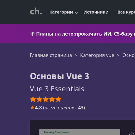
Категории
Источники
Все кур
☀️
Планы на лето:
прокачать ИИ, CS-базу
Главная страница
Категория vue
Осно
Основы Vue 3
Vue 3 Essentials
★
4.8
(
всего оценок
-
43
)