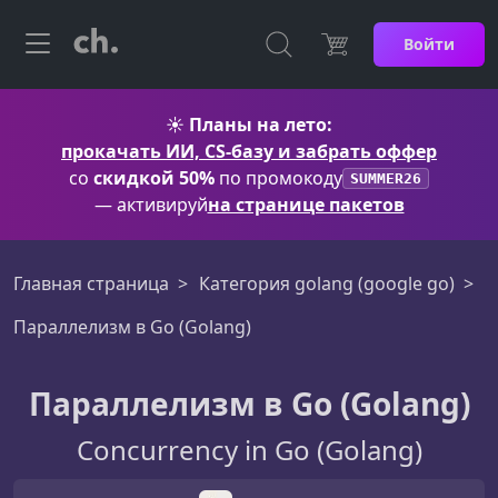
Войти
☀️
Планы на лето:
прокачать ИИ, CS-базу и забрать оффер
со
скидкой 50%
по промокоду
SUMMER26
— активируй
на странице пакетов
Главная страница
Категория golang (google go)
Параллелизм в Go (Golang)
Параллелизм в Go (Golang)
Concurrency in Go (Golang)