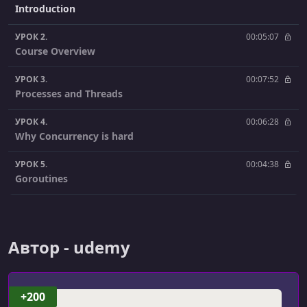
Introduction
УРОК 2.
00:05:07
Course Overview
УРОК 3.
00:07:52
Processes and Threads
УРОК 4.
00:06:28
Why Concurrency is hard
УРОК 5.
00:04:38
Goroutines
УРОК 6.
00:04:27
Exercise-Hello
Автор - udemy
УРОК 7.
00:04:45
Exercise-ClientServer
УРОК 8.
00:05:29
+200
WaitGroups