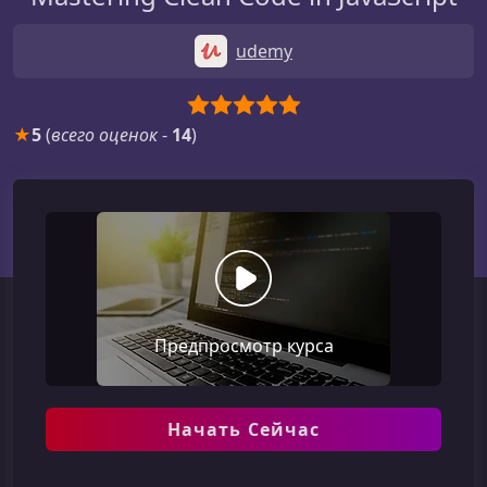
udemy
★
5
(
всего оценок
-
14
)
Предпросмотр курса
Начать Сейчас