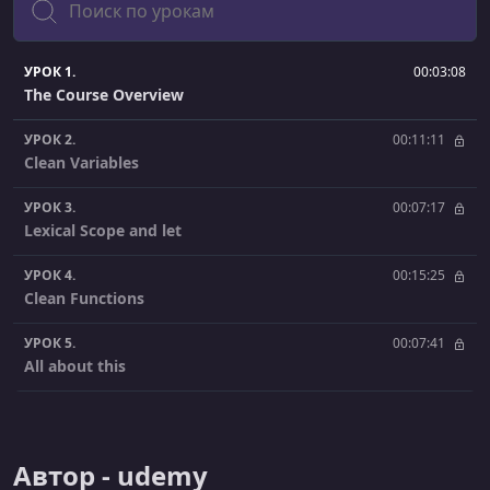
УРОК 1.
00:03:08
The Course Overview
УРОК 2.
00:11:11
Clean Variables
УРОК 3.
00:07:17
Lexical Scope and let
УРОК 4.
00:15:25
Clean Functions
УРОК 5.
00:07:41
All about this
УРОК 6.
00:10:36
Clean Objects and Classes
Автор - udemy
УРОК 7.
00:08:47