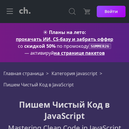
Войти
☀️
Планы на лето:
прокачать ИИ, CS-базу и забрать оффер
со
скидкой 50%
по промокоду
SUMMER26
— активируй
на странице пакетов
Главная страница
Категория javascript
Пишем Чистый Код в JavaScript
Пишем Чистый Код в
JavaScript
Mastering Clean Code in JavaScript