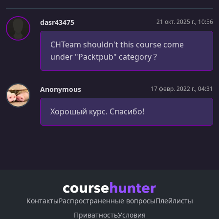
УРОК 29.
00:06:29
Introduction to Unit Testing
dasr43475
21 окт. 2025 г., 10:56
УРОК 30.
00:10:56
CHTeam shouldn't this course come
Installing and Using Jasmine
under "Packtpub" category ?
УРОК 31.
00:12:44
Test Driven Development
Anonymous
17 февр. 2022 г., 04:31
УРОК 32.
00:05:56
Making the Tests Pass
Хорошый курс. Спасибо!
УРОК 33.
00:07:20
Error Handling Best Practices
УРОК 34.
00:05:48
Catching Errors from Promises
УРОК 35.
00:07:12
An Error Handler with Strategy
Контакты
Распространенные вопросы
Плейлисты
Приватность
Условия
УРОК 36.
00:05:10