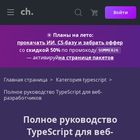
Войти
☀️
Планы на лето:
прокачать ИИ, CS-базу и забрать оффер
со
скидкой 50%
по промокоду
SUMMER26
— активируй
на странице пакетов
Главная страница
Категория typescript
Полное руководство TypeScript для веб-
разработчиков
Полное руководство
TypeScript для веб-