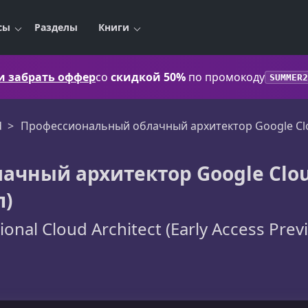
сы
Разделы
Книги
 и забрать оффер
со
скидкой 50%
по промокоду
SUMMER2
d
Профессиональный облачный архитектор Google Clou
ачный архитектор Google Clo
п)
ional Cloud Architect (Early Access Prev