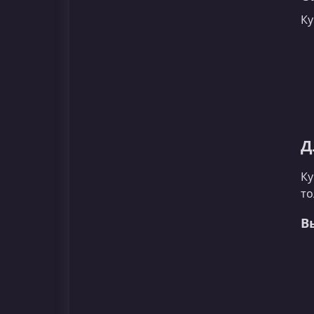
Ку
Д
Ку
то
В