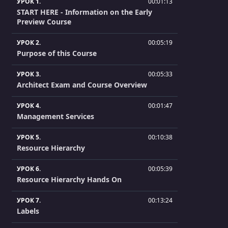
УРОК 1.
00:01:13
START HERE - Information on the Early
Preview Course
УРОК 2.
00:05:19
Purpose of this Course
УРОК 3.
00:05:33
Architect Exam and Course Overview
УРОК 4.
00:01:47
Management Services
УРОК 5.
00:10:38
Resource Hierarchy
УРОК 6.
00:05:39
Resource Hierarchy Hands On
УРОК 7.
00:13:24
Labels