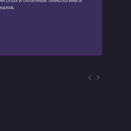
я Linux и облачным технологиям и
Billing Overview
налов.
УРОК 16.
00:14:02
Hands On - Billing and IAM
УРОК 17.
00:03:33
Stackdriver Overview
УРОК 18.
00:09:45
Stackdriver Logging Concepts
УРОК 19.
00:15:52
Hands On - Stackdriver Logging
УРОК 20.
00:05:16
Stackdriver Monitoring Concepts
УРОК 21.
00:16:50
Hands On - Stackdriver Monitoring
УРОК 22.
00:05:18