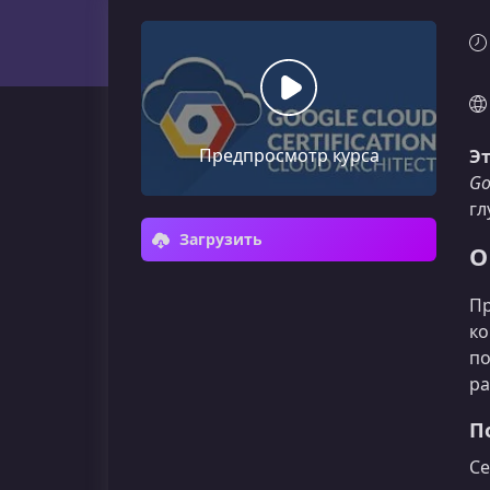
Предпросмотр курса
Эт
Go
гл
Загрузить
О
Пр
ко
по
ра
П
Се