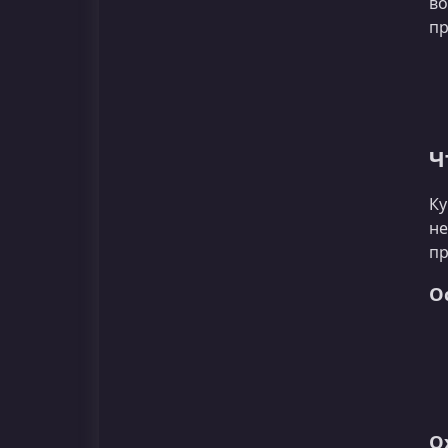
во
пр
Ч
Ку
не
пр
О
О