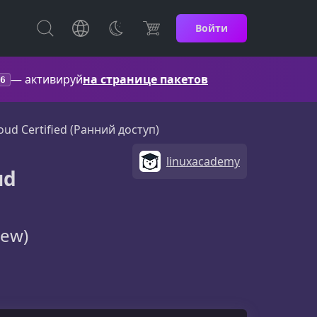
Войти
— активируй
на странице пакетов
6
d Certified (Ранний доступ)
linuxacademy
ud
iew)