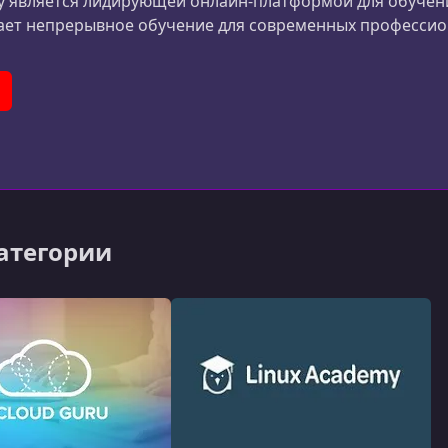
y является лидирующей онлайн-платформой для обучени
ает непрерывное обучение для современных профессио
er)
ouTube
категории