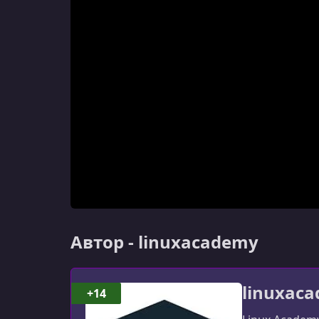
Автор - linuxacademy
linuxac
+14