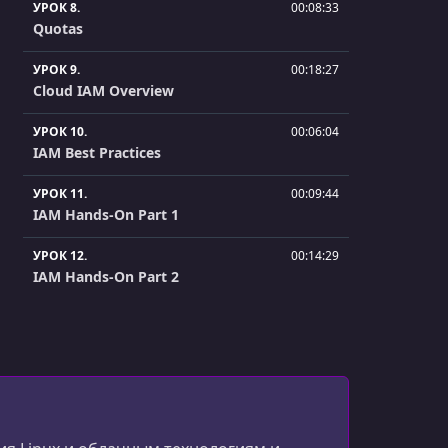
УРОК 8.
00:08:33
Quotas
УРОК 9.
00:18:27
Cloud IAM Overview
УРОК 10.
00:06:04
IAM Best Practices
УРОК 11.
00:09:44
IAM Hands-On Part 1
УРОК 12.
00:14:29
IAM Hands-On Part 2
УРОК 13.
00:08:48
Service Accounts
УРОК 14.
00:15:33
Service Accounts Hands On
УРОК 15.
00:06:20