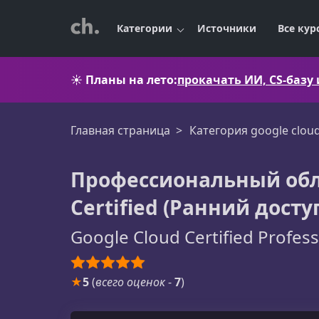
Категории
Источники
Все кур
☀️
Планы на лето:
прокачать ИИ, CS-базу
Главная страница
Категория google clou
Профессиональный обл
Certified (Ранний досту
Google Cloud Certified Profess
★
5
(
всего оценок
-
7
)