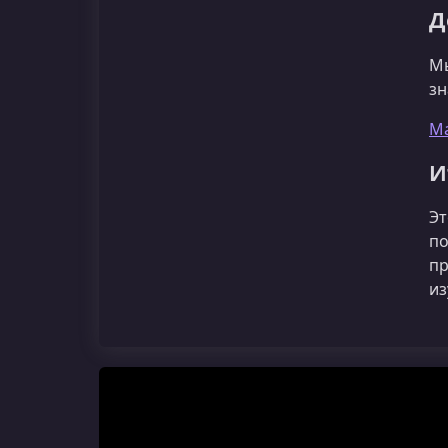
Д
Мы
зн
Ma
И
Эт
по
пр
из