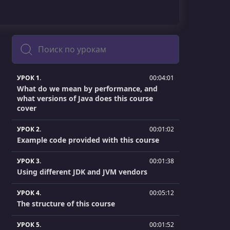
Поиск
УРОК 1.
00:04:01
What do we mean by performance, and
what versions of Java does this course
cover
УРОК 2.
00:01:02
Example code provided with this course
УРОК 3.
00:01:38
Using different JDK and JVM vendors
УРОК 4.
00:05:12
The structure of this course
УРОК 5.
00:01:52