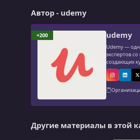
Автор - udemy
udemy
+200
Udemy — одна
экспертов со
создающих к
программиров
авторов: мат
Instagram
Linked
X
Организац
Другие материалы в этой 