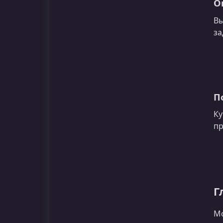
О
Вы
за
П
Ку
пр
Г
Мо