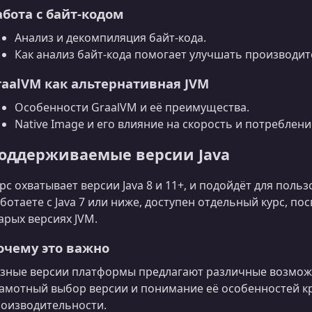
абота с байт‑кодом
Анализ и декомпиляция байт‑кода.
Как анализ байт‑кода помогает улучшать производит
raalVM как альтернативная JVM
Особенности GraalVM и её преимущества.
Native Image и его влияние на скорость и потреблени
оддерживаемые версии Java
рс охватывает версии Java 8 и 11+, и подойдёт для польз
ботаете с Java 7 или ниже, доступен отдельный курс, 
арых версиях JVM.
очему это важно
зные версии платформы предлагают различные возмож
амотный выбор версии и понимание её особенностей к
оизводительности.