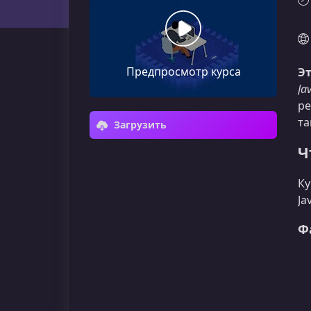
Предпросмотр курса
Эт
Ja
ре
та
Загрузить
Ч
Ку
Ja
Ф