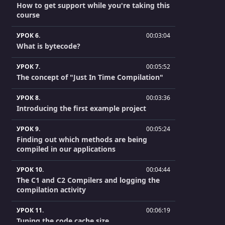
How to get support while you're taking this
course
УРОК 6.
00:03:04
What is bytecode?
УРОК 7.
00:05:52
The concept of "Just In Time Compilation"
УРОК 8.
00:03:36
Introducing the first example project
УРОК 9.
00:05:24
Finding out which methods are being
compiled in our applications
УРОК 10.
00:04:44
The C1 and C2 Compilers and logging the
compilation activity
УРОК 11.
00:06:19
Tuning the code cache size