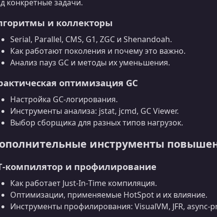
д конкретные задачи.
лгоритмы и коллекторы
Serial, Parallel, CMS, G1, ZGC и Shenandoah.
Как работают поколения и почему это важно.
Анализ пауз GC и методы их уменьшения.
рактическая оптимизация GC
Настройка GC‑логирования.
Инструменты анализа: jstat, jcmd, GC Viewer.
Выбор сборщика для разных типов нагрузок.
ополнительные инструменты повышен
IT‑компилятор и профилирование
Как работает Just‑In‑Time компиляция.
Оптимизации, применяемые HotSpot и их влияние.
Инструменты профилирования: VisualVM, JFR, async‑pro