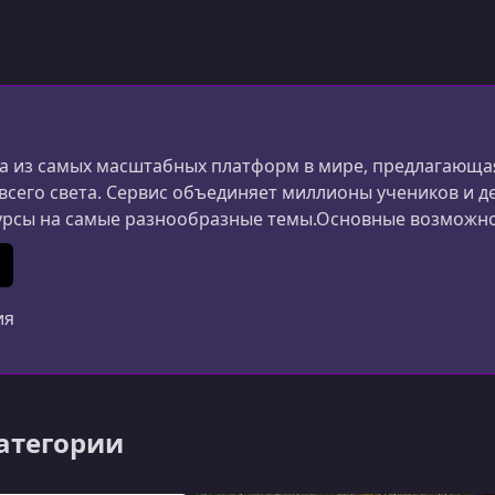
 из самых масштабных платформ в мире, предлагающая
 всего света. Сервис объединяет миллионы учеников и д
урсы на самые разнообразные темы.Основные возможн
ания и дизайна до маркетинга, психологии и личной 
ериалы создаются специалистами из разных стран.Удоб
In
 (Twitter)
ия
категории