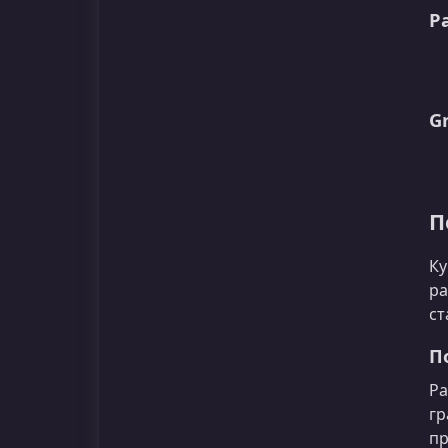
Р
G
П
Ку
ра
ст
П
Ра
гр
пр