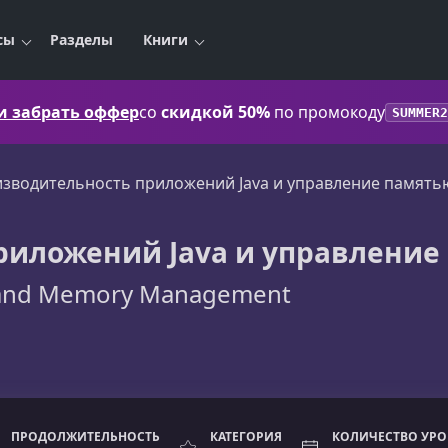
сы
Разделы
Книги
 и забрать оффер
со
скидкой 50%
по промокоду
SUMMER2
зводительность приложений Java и управление память
риложений Java и управление
e and Memory Management
ПРОДОЛЖИТЕЛЬНОСТЬ
КАТЕГОРИЯ
КОЛИЧЕСТВО УР