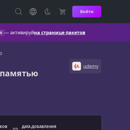
Войти
— активируй
на странице пакетов
6
ю
udemy
 памятью
ОКОВ
ДАТА ДОБАВЛЕНИЯ