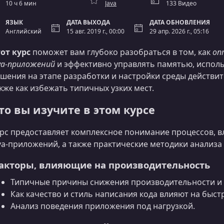
10 ч 6 мин
Java
133 Видео
ЯЗЫК
ДАТА ВЫХОДА
ДАТА ОБНОВЛЕНИЯ
Английский
15 авг. 2019 г., 00:00
29 апр. 2026 г., 05:16
от курс
поможет вам глубоко разобраться в том, как
оп
va‑приложений
и эффективно управлять памятью, использ
шения на этапе разработки и настройки среды действит
кже как избежать типичных узких мест.
то вы изучите в этом курсе
рс предоставляет комплексное понимание процессов, 
va‑приложений, а также практические методики анализа
акторы, влияющие на производительность
Типичные причины снижения производительности и 
Как качество и стиль написания кода влияют на быст
Анализ поведения приложения под нагрузкой.