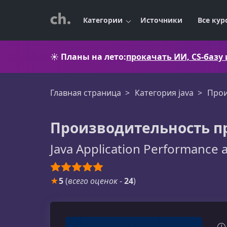
Категории
Источники
Все кур
☀️
Планы на лето:
прокачать ИИ, CS-базу
Главная страница
Категория java
Прои
Производительность п
Java Application Performanc
★
5
(
всего оценок
-
24
)