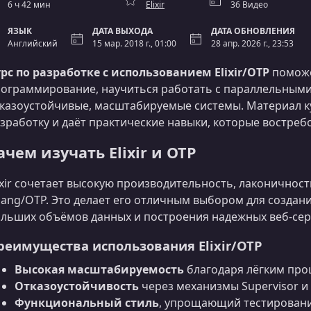
6 ч 42 мин
Elixir
36 Видео
ЯЗЫК
ДАТА ВЫХОДА
ДАТА ОБНОВЛЕНИЯ
Английский
15 мар. 2018 г., 01:00
28 апр. 2026 г., 23:53
рс по разработке с использованием Elixir/OTP
поможе
ограммирование, научиться работать с параллельными
казоустойчивые, масштабируемые системы. Материал к
зработку и даёт практические навыки, которые востре
ачем изучать Elixir и OTP
ixir сочетает высокую производительность, лаконично
lang/OTP. Это делает его отличным выбором для создан
льших объёмов данных и построения надежных веб‑сер
реимущества использования Elixir/OTP
Высокая масштабируемость
благодаря лёгким про
Отказоустойчивость
через механизмы Supervisor и
Функциональный стиль
, упрощающий тестировани