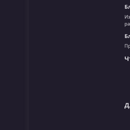
Б
Из
ра
Б
Пр
Ч
Д