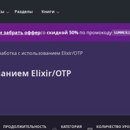
сы
Разделы
Книги
 и забрать оффер
со
скидкой 50%
по промокоду
SUMMER2
работка с использованием Elixir/OTP
анием Elixir/OTP
ПРОДОЛЖИТЕЛЬНОСТЬ
КАТЕГОРИЯ
КОЛИЧЕСТВО УР