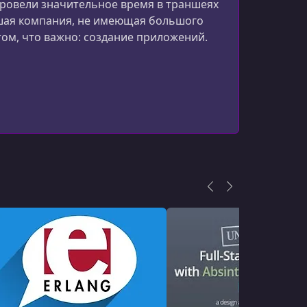
провели значительное время в траншеях
Slicing and Dicing with Enum part 1
льшая компания, не имеющая большого
ом, что важно: создание приложений.
УРОК 16.
00:11:52
Slicing and Dicing with Enum part 2
УРОК 17.
00:11:15
Comprehensions
УРОК 18.
00:13:12
A Peek At Phoenix
УРОК 19.
00:15:22
Test Automation
УРОК 20.
00:06:47
Rendering JSON
УРОК 21.
00:19:11
Web Server Sockets
УРОК 22.
00:12:07
Concurrent, Isolated Processes part 1