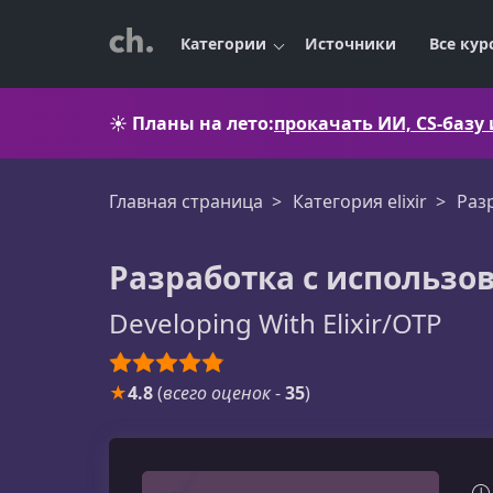
Категории
Источники
Все кур
☀️
Планы на лето:
прокачать ИИ, CS-базу
Главная страница
Категория elixir
Раз
Разработка с использов
Developing With Elixir/OTP
★
4.8
(
всего оценок
-
35
)