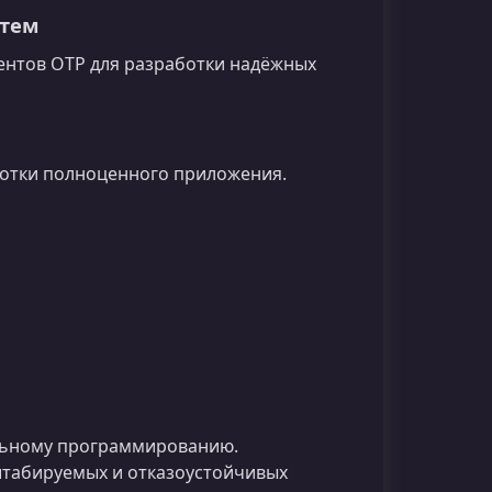
стем
нентов OTP для разработки надёжных
ботки полноценного приложения.
альному программированию.
табируемых и отказоустойчивых