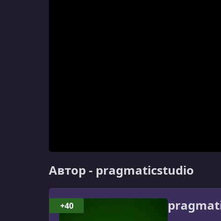
Автор - pragmaticstudio
pragmati
+40