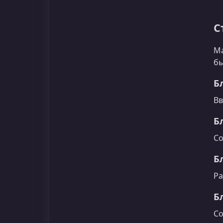
С
Ма
бы
Бл
Вв
Б
Со
Б
Ра
Б
Со