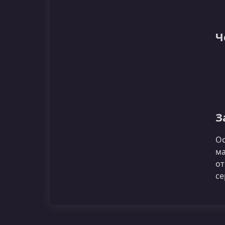
Ч
З
Ос
ма
от
се