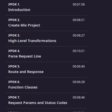
УРОК 1.
00:01:58
Introduction
УРОК 2.
00:08:21
Create Mix Project
УРОК 3.
00:08:27
High-Level Transformations
УРОК 4.
00:10:21
Parse Request Line
УРОК 5.
00:06:40
Route and Response
УРОК 6.
00:06:28
Function Clauses
УРОК 7.
00:08:46
Request Params and Status Codes