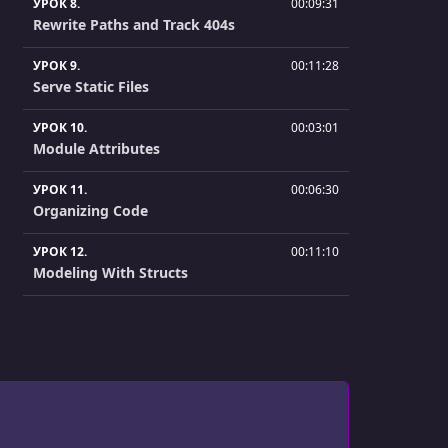
УРОК 8.
00:09:31
Rewrite Paths and Track 404s
УРОК 9.
00:11:28
Serve Static Files
УРОК 10.
00:03:01
Module Attributes
УРОК 11.
00:06:30
Organizing Code
УРОК 12.
00:11:10
Modeling With Structs
УРОК 13.
00:10:33
Handle POST Requests
УРОК 14.
00:13:18
Recursion
УРОК 15.
00:10:25