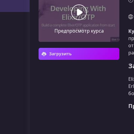
Предпросмотр курса
Ку
пр
от
ра
Загрузить
З
El
Er
бо
П