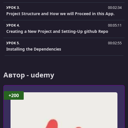
УРОК 3.
00:02:34
Project Structure and How we will Proceed in this App.
УРОК 4.
00:05:11
Creating a New Project and Setting-Up github Repo
УРОК 5.
00:02:55
Installing the Dependencies
УРОК 6.
00:02:30
Getting Started with react-navigation
Автор - udemy
УРОК 7.
00:05:40
Adding boiler-plate code to screens
+200
УРОК 8.
00:07:25
Creating a Main Stack Navigator - Part 1
УРОК 9.
00:01:07
Creating a Main Stack Navigator - Part 2