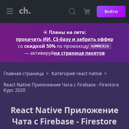
Войти
☀️
Планы на лето:
прокачать ИИ, CS-базу и забрать оффер
со
скидкой 50%
по промокоду
SUMMER26
— активируй
на странице пакетов
Главная страница
Категория react native
React Native Приложение Чата с Firebase - Firestore
Курс 2020
React Native Приложение
Чата с Firebase - Firestore